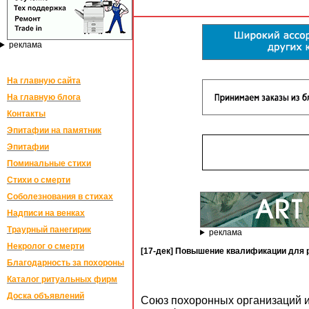
реклама
На главную сайта
На главную блога
Контакты
Эпитафии на памятник
Эпитафии
Поминальные стихи
Стихи о смерти
Соболезнования в стихах
Надписи на венках
Траурный панегирик
реклама
Некролог о смерти
[17-дек] Повышение квалификации для 
Благодарность за похороны
Каталог ритуальных фирм
Доска объявлений
Союз похоронных организаций 