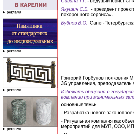
Савина
Т.Г.
- ведущий юрист СП
Якушин С.Б.
- президент проект
реклама
похоронного сервиса».
Бубнов В.О.
Санкт-Петербургск
реклама
Григорий Горбунов полковник М
3G управления, преподаватель
реклама
Избежать общения с государс
компании при минимальных за
ОСНОВНЫЕ ТЕМЫ:
-
Разработка нового законопрое
- Ритуальная компания как объе
мероприятий для МУП, ООО, ИП
реклама