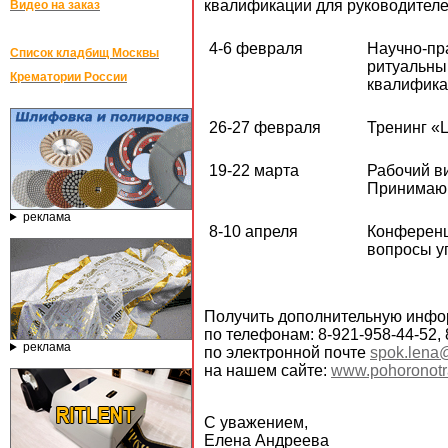
квалификации для руководителе
Видео на заказ
4-6 февраля
Научно-пр
Список кладбищ Москвы
ритуальны
Крематории России
квалифика
26-27 февраля
Тренинг «
19-22 марта
Рабочий в
Принимающ
реклама
8-10 апреля
Конференц
вопросы у
Получить дополнительную инфор
по телефонам: 8-921-958-44-52, 
реклама
по электронной почте
spok.lena
на нашем сайте:
www.pohoronotra
С уважением,
Елена Андреева