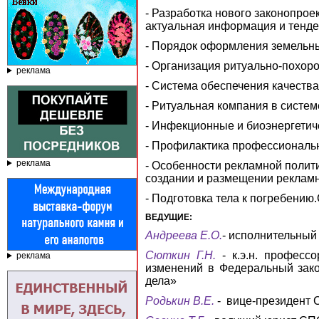
- Разработка нового законопрое
актуальная информация и тенд
- Порядок оформления земельны
- Организация ритуально-похор
реклама
- Система обеспечения качества
- Ритуальная компания в систе
- Инфекционные и биоэнергетич
-
Профилактика профессиональн
реклама
- Особенности рекламной полит
создании и размещении реклам
- Подготовка тела к погребени
ВЕДУЩИЕ:
Андреева Е.О.
- исполнительный
Сюткин
Г.Н.
- к.э.н. профес
реклама
изменений в Федеральный зако
дела»
Родькин
В.Е.
- вице-президент