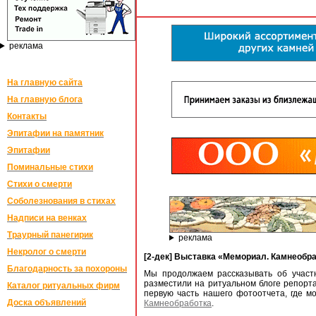
реклама
На главную сайта
На главную блога
Контакты
Эпитафии на памятник
Эпитафии
Поминальные стихи
Стихи о смерти
Соболезнования в стихах
Надписи на венках
Траурный панегирик
реклама
Некролог о смерти
[2-дек] Выставка «Мемориал. Камнеобр
Благодарность за похороны
Мы продолжаем рассказывать об участн
разместили на ритуальном блоге репорт
Каталог ритуальных фирм
первую часть нашего фотоотчета, где 
Доска объявлений
Камнеобработка
.