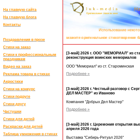
Но
На главную сайта
На главную блога
Контакты
Использование некото
Закажите оригинальное стихотворение бли
Поздравления в прозе
Стихи на заказ
[3-май] 2026 г. ООО "МЕМОРИАЛ" из ст
Стихи к профессиональным
реконструкция воинских мемориалов
праздникам
ООО "Мемориал" из ст. Староминская
Видео на заказ
Подробнее »
Реклама товара в стихах
Акростихи
[3-май] 2026 г. Честный разговор с С
Стихи на конкурс
ДЕЛ МАСТЕР" из Иваново
Стихи подруге
Компания "Добрых Дел Мастер"
Стихи другу
Подробнее »
Частушки
Стихи для детей
[3-май] 2026 г. Церемония открытия вы
Раскраски для детей
апреля 2026 года
Таблица умножения в стихах
Выставка "Сибирь-Ритуал 2026"