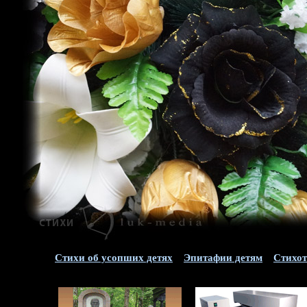
Стихи об усопших детях
Эпитафии детям
Стихот