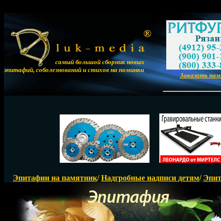
самый большой сборник новых
эпитафий, соболезнований и стихов на поминки
Заказать па
Эпитафии на памятник
/
Надгробные надписи детям
/
Эпит