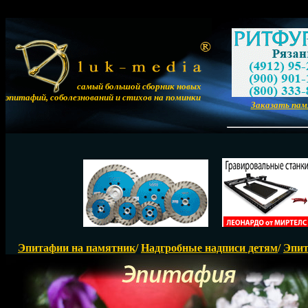
самый большой сборник новых
эпитафий, соболезнований и стихов на поминки
Заказать па
Эпитафии на памятник
/
Надгробные надписи детям
/
Эпит