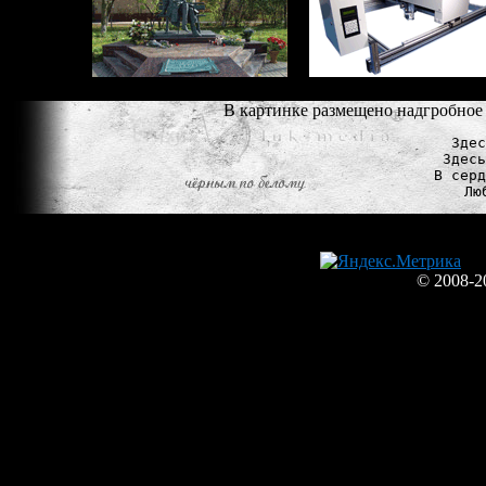
В картинке размещено надгробное
Здес
Здесь
В серд
© 2008-2