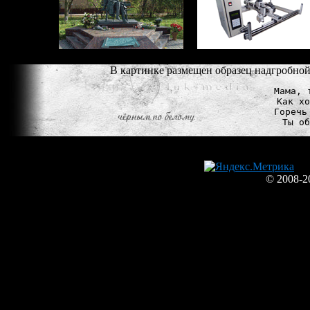
В картинке размещен образец надгробной
Мама, 
Как хо
Горечь
© 2008-2