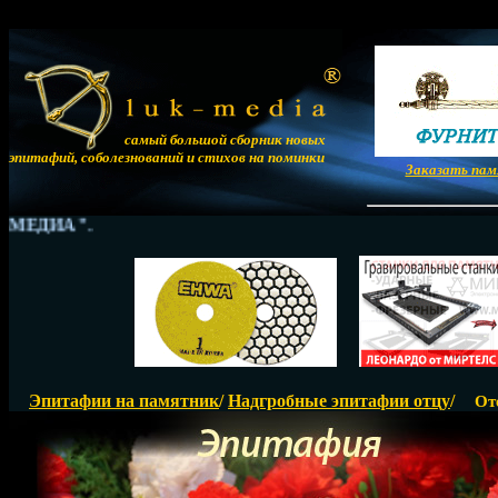
самый большой сборник новых
эпитафий, соболезнований и стихов на поминки
Заказать па
ЕДИА".
Эпитафии на памятник
/
Надгробные эпитафии отцу
/
От