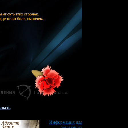
овать
Информация для
желающих