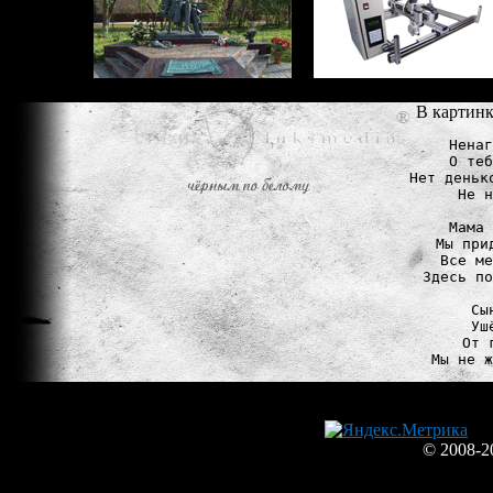
В картинк
Ненаг
О теб
Нет деньк
Не н
Мама 
Мы при
Все ме
Здесь по
Сы
Уш
От 
© 2008-2