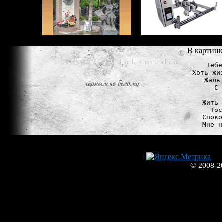
В картинк
Тебе
Хоть жи
Жаль
С 
Жить 
Тос
Споко
© 2008-2