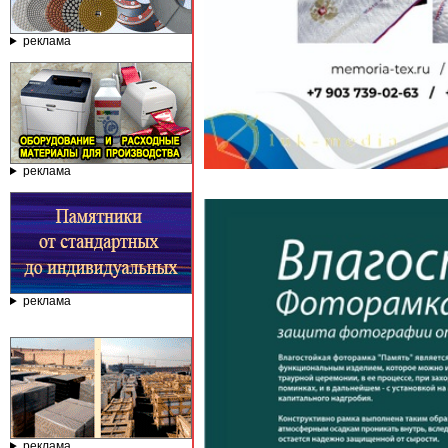
реклама
реклама
реклама
реклама