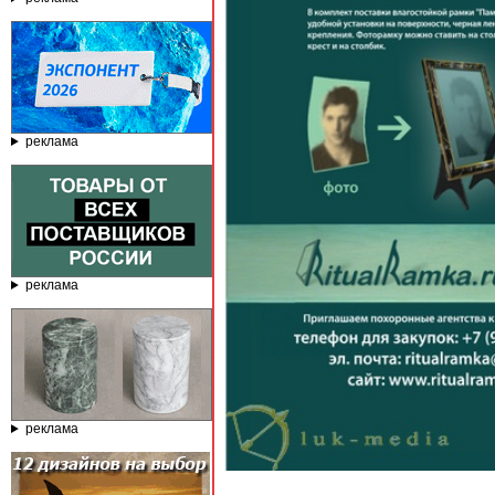
реклама
реклама
реклама