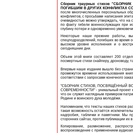
Сборник траурных стихов "СБОР
ПОГИБШИМ В ДРУГИХ КОНФЛИКТАХ С
после многочисленных персональных обр
конфликтов, с просьбами написания эпита
очевидностью можно утверждать, что на 
по факту гибели военнослужащих при ис
глубину потери и одновременно увековечи
Некоторые наши прежние работы, вы
спецподразделений, погибших во время ос
высоком уровне исполнения и о востр
сегодняшние дни.
Объем этой книги составляет 200 отдел
посмертные стихи снайперу, дроноводу, та
Впервые наше издание вышло без страни
промежуток времени использования книг
соответствии с запросами конечного зака
"СБОРНИК СТИХОВ, ПОСВЯЩЁННЫЙ ВО
СОВРЕМЕННОСТИ" - уникальный проект как 
что он служит наглядным примером патри
Родине и воинского духа молодёжи.
Напоминаем, что тексты наших стихов раз
такая возможность остаётся исключитель
надгробия, таблички и памятники. Мы п
сторонних сайтах, против публикации их в
Копирование, размножение, распрост
воспроизведение с применением аудиоапп