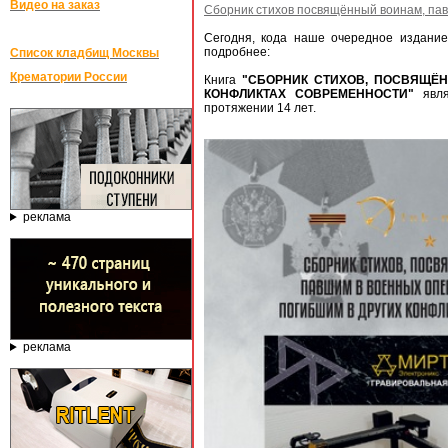
Видео на заказ
Сборник стихов посвящённый воинам, пав
Сегодня, кода наше очередное издание
подробнее:
Список кладбищ Москвы
Крематории России
Книга
"СБОРНИК СТИХОВ, ПОСВЯЩЁ
КОНФЛИКТАХ СОВРЕМЕННОСТИ"
явля
протяжении 14 лет.
реклама
реклама