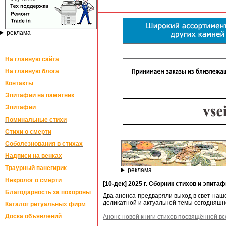
реклама
На главную сайта
На главную блога
Контакты
Эпитафии на памятник
Эпитафии
Поминальные стихи
Стихи о смерти
Соболезнования в стихах
Надписи на венках
Траурный панегирик
реклама
Некролог о смерти
[10-дек] 2025 г. Сборник стихов и эпит
Благодарность за похороны
Два анонса предваряли выход в свет наше
деликатной и актуальной темы сегодняшн
Каталог ритуальных фирм
Доска объявлений
Анонс новой книги стихов посвящённой в