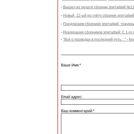
-
Вышел из печати сборник эпитафий №11
-
Новый, 12-ый по счёту сборник эпитаф
-
Предлагаем сборники эпитафий, траурных
-
Реализация сборников эпитафий: С 1-го п
-
"Всё о проводах в последний путь…" - Кн
Ваше Имя:*
Email адрес:
Ваш комментарий:*