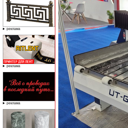
реклама
реклама
реклама