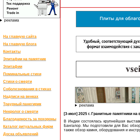
реклама
На главную сайта
На главную блога
Контакты
Эпитафии на памятник
Эпитафии
Поминальные стихи
Стихи о смерти
Соболезнования в стихах
Надписи на венках
Траурный панегирик
реклама
Некролог о смерти
[3-июл] 2025 г. Гранитные памятники на
Благодарность за похороны
В Индии состоялась крупнейшая выстав
Бангалор. Мы подготовили для Вас обзо
Каталог ритуальных фирм
также обзор камня, оборудования и инстр
Доска объявлений