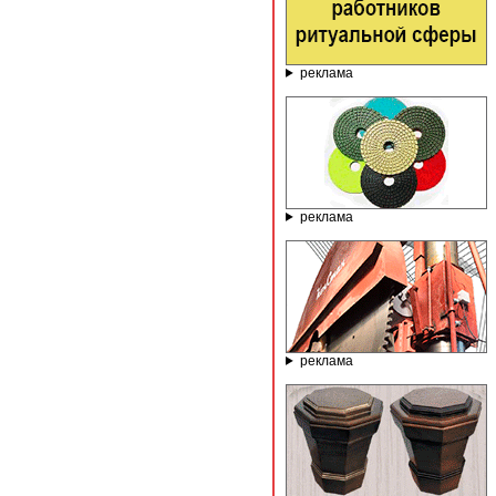
реклама
реклама
реклама