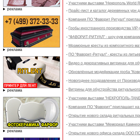
-
Участники выставки "Некрополь World Ru
реклама
-
Прайс-лист и каталог деревянных урн д
-
Компания ПО "Фаворит Ритуал" приглаш
-
Гробы иностранного производства VIP
-
"ФАВОРИТ-РИТУАЛ" - шоу-рум компании
-
Мраморные кресты из композитного м
реклама
-
ПО "Фаворит-Ритуал" - кресты из литье
-
Видео о декоративных витринах для о
-
Обновлённые модификации гроба "Кови
-
Новогоднее поздравление от Произво
-
Витрины для обустройства ритуальног
реклама
-
Участники выставки "НЕКРОПОЛЬ-TANEXP
-
Компания ПО "Фаворит" приглашает на 
-
Открытие нового склада ритуальных п
-
Участники выставки "Мемориал Камнеобр
реклама
-
Открытие нового офиса-склада ООО ПО