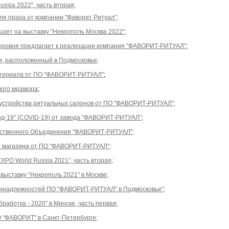
ssia 2022", часть вторая;
ля праха от компании "Фаворит Ритуал";
ает на выставку "Некрополь Москва 2022";
-уровня предлагает к реализации компания "ФАВОРИТ-РИТУАЛ"
;
, расположенный в Подмосковье;
атериала от ПО "ФАВОРИТ-РИТУАЛ"
;
вого мрамора
;
бустройства ритуальных салонов от ПО "ФАВОРИТ-РИТУАЛ";
д-19" (COVID-19) от завода "ФАВОРИТ-РИТУАЛ";
дственного Объединения "ФАВОРИТ-РИТУАЛ";
о магазина от ПО "ФАВОРИТ-РИТУАЛ";
O World Russia 2021", часть вторая;
выставку "Некрополь 2021" в Москве;
ринадлежностей ПО "ФАВОРИТ-РИТУАЛ" в Подмосковье";
аботка - 2020" в Минске, часть первая;
 "ФАВОРИТ" в Санкт-Петербурге;