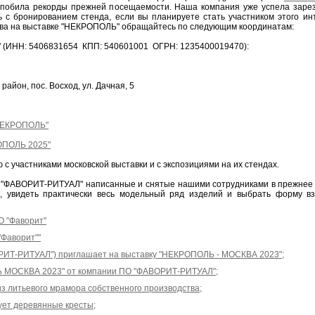
ь побила рекорды прежней посещаемости. Наша компания уже успела заре
ть с бронированием стенда, если вы планируете стать участником этого ин
ства на выставке "НЕКРОПОЛЬ" обращайтесь по следующим координатам:
(ИНН: 5406831654 КПП: 540601001 ОГРН: 1235400019470):
айон, пос. Восход, ул. Дачная, 5
"НЕКРОПОЛЬ"
ОПОЛЬ 2025"
с участниками московской выставки и с экспозициями на их стендах.
 "ФАВОРИТ-РИТУАЛ" написанные и снятые нашими сотрудниками в прежнее в
, увидеть практически весь модельный ряд изделий и выбрать форму в
О "Фаворит"
"Фаворит""
РИТ-РИТУАЛ") приглашает на выставку "НЕКРОПОЛЬ - МОСКВА 2023";
Ь МОСКВА 2023" от компании ПО "ФАВОРИТ-РИТУАЛ";
из литьевого мрамора собственного производства;
ует деревянные кресты;