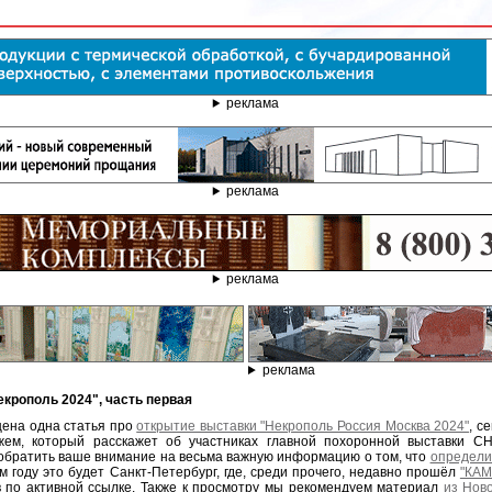
реклама
реклама
реклама
реклама
Некрополь 2024", часть первая
ена одна статья про
открытие выставки "Некрополь Россия Москва 2024"
, с
ем, который расскажет об участниках главной похоронной выставки С
м обратить ваше внимание на весьма важную информацию о том, что
определи
м году это будет Санкт-Петербург, где, среди прочего, недавно прошёл
"КАМ
в по активной ссылке. Также к просмотру мы рекомендуем материал
из Нов