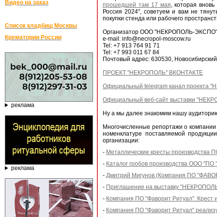
Видео на заказ
прошедшей там 17 мая
, которая внов
Россия 2024", советуем и вам не тяну
покупки стенда или рабочего простран
Список кладбищ Москвы
Организатор ООО "НЕКРОПОЛЬ-ЭКСПО" 
Крематории России
e-mail: info@necropol-moscow.ru
Tel: +7 913 764 91 71
Tel: +7 993 011 67 84
Почтовый адрес: 630530, Новосибирский р
ПРОЕКТ "НЕКРОПОЛЬ" ВКОНТАКТЕ
Официальный telegram канал проекта 
Официальный веб-сайт выставки "НЕКР
реклама
Ну а мы далее знакомим нашу аудиторию 
Многочисленные репортажи о компании
номенклатуре поставляемой продукции
организации:
-
Металлические кресты производства П
-
Каталог гробов производства ООО "ПО 
реклама
-
Дмитрий Мигунов (Компания ПО "ФАВО
-
Приглашение на выставку "НЕКРОПОЛ
-
Компания ПО "Фаворит Ритуал". Крест 
-
Компания ПО "Фаворит Ритуал" реализ