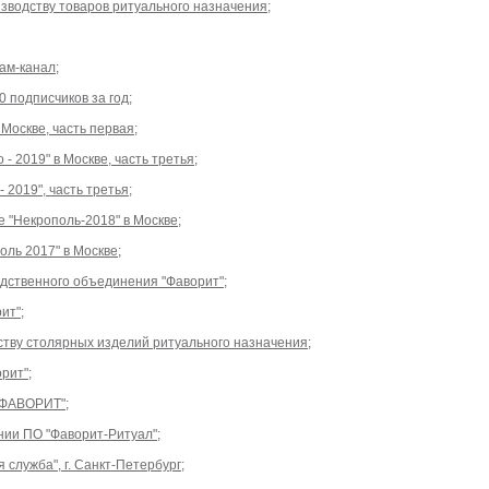
водству товаров ритуального назначения;
ам-канал;
0 подписчиков за год;
Москве, часть первая;
- 2019" в Москве, часть третья;
 2019", часть третья;
 "Некрополь-2018" в Москве;
ль 2017" в Москве;
дственного объединения "Фаворит";
ит";
тву столярных изделий ритуального назначения;
рит";
"ФАВОРИТ";
нии ПО "Фаворит-Ритуал";
служба", г. Санкт-Петербург;