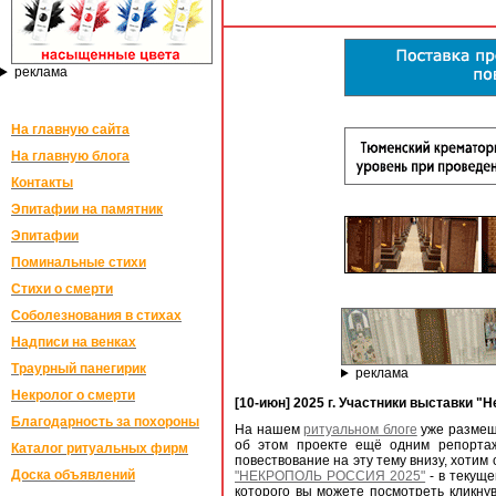
реклама
На главную сайта
На главную блога
Контакты
Эпитафии на памятник
Эпитафии
Поминальные стихи
Стихи о смерти
Соболезнования в стихах
Надписи на венках
Траурный панегирик
реклама
Некролог о смерти
[10-июн] 2025 г. Участники выставки "
Благодарность за похороны
На нашем
ритуальном блоге
уже размещ
об этом проекте ещё одним репортаж
Каталог ритуальных фирм
повествование на эту тему внизу, хоти
Доска объявлений
"НЕКРОПОЛЬ РОССИЯ 2025"
- в текуще
которого вы можете посмотреть кликну