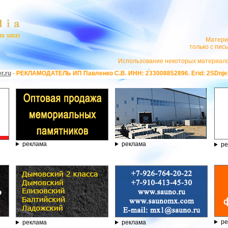
Матери
только с пи
Использование некоторых материало
 ИП Павленко С.В. ИНН: 233008852896. Erid: 2SDnjeX37Dc ***
ПО ФАВО
реклама
реклама
ре
ре
реклама
реклама