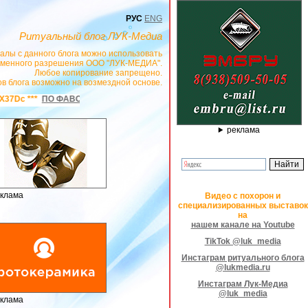
РУС
ENG
Ритуальный блог ЛУК-Медиа
алы с данного блога можно использовать
сьменного разрешения ООО "ЛУК-МЕДИА".
Любое копирование запрещено.
в блога возможно на возмездной основе.
РИТ
ВСЕ ВИДЫ ГРОБОВ ОТ ПРОСТЫХ ТКАНЕВЫХ ДО ЛАКИРОВАННЫХ ЭЛИТНЫ
реклама
клама
Видео с похорон и
специализированных выставок
на
нашем канале на Youtube
TikTok @luk_media
Инстаграм ритуального блога
@lukmedia.ru
Инстаграм Лук-Медиа
@luk_media
клама