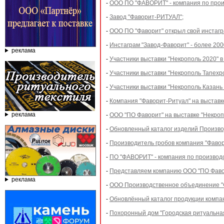
-
ООО ПО "ФАВОРИТ" - компания по произ
-
Завод "Фаворит-РИТУАЛ";
-
ООО ПО "Фаворит" открыл свой инстагр
-
Инстаграм "Завод-Фаворит" - более 200
реклама
-
Участники выставки "Некрополь 2020" в 
-
Участники выставки "Некрополь Tanexpo 
-
Участники выставки "Некрополь Казань -
-
Компания "Фаворит-Ритуал" на выставке
реклама
-
ООО "ПО Фаворит" на выставке "Некропо
-
Обновленный каталог изделий Произво
-
Производитель гробов компания "Фавор
-
ПО "ФАВОРИТ" - компания по производс
-
Представляем компанию ООО "ПО Фаво
реклама
-
ООО Производственное объединение 
-
Обновлённый каталог продукции компа
-
Похоронный дом "Городская ритуальная 