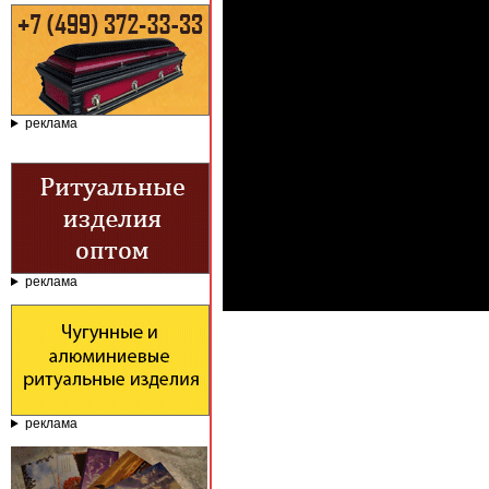
реклама
реклама
реклама