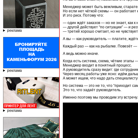
Менеджер может быть вежливым, старате
Но если нет чёткой схемы — он работает 
И это риск. Потому что:
— один ждёт заказов — но не знает, как к 
— другой действует “по ситуации” — и ре
реклама
— третий хорошо считает, но не чувствует,
А вы — как руководитель — платите, ждёте
Каждый раз — как на рыбалке. Повезёт — 
А ведь можно иначе.
Когда есть система, схема, чёткие этапы 
Менеджер входит в понятный процесс.
А руководитель сразу видит: где сотруднику
реклама
Через месяц работы уже ясно: идём даль
А может ищем, что надо дать специалисту
Но система — это не то, что “приходит сам
Это то, что задаёт руководитель.
Именно поэтому мы проводим эту встречу.
реклама