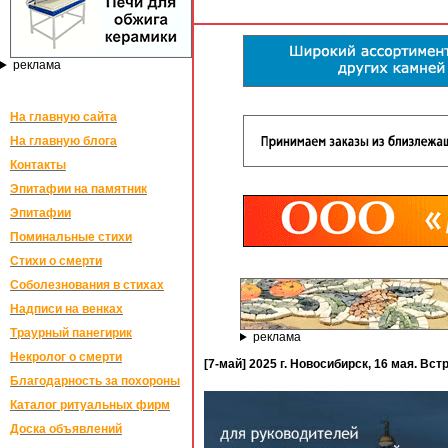
реклама
На главную сайта
На главную блога
Контакты
Эпитафии на памятник
Эпитафии
Поминальные стихи
Стихи о смерти
Соболезнования в стихах
Надписи на венках
Траурный панегирик
реклама
Некролог о смерти
[7-май] 2025 г. Новосибирск, 16 мая. 
Благодарность за похороны
Каталог ритуальных фирм
Доска объявлений