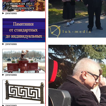
реклама
реклама
реклама
реклама