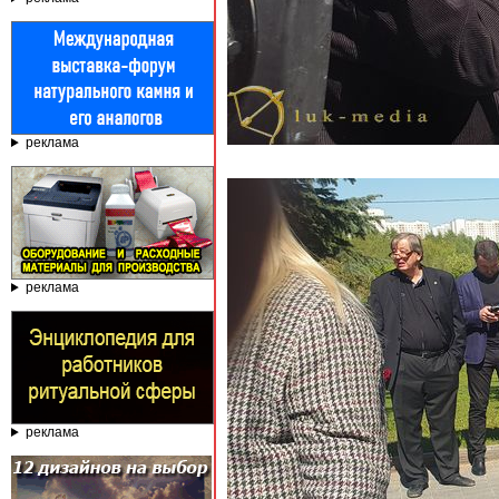
реклама
реклама
реклама