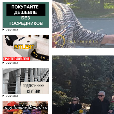
реклама
реклама
реклама