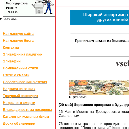
реклама
На главную сайта
На главную блога
Контакты
Эпитафии на памятник
Эпитафии
Поминальные стихи
Стихи о смерти
Соболезнования в стихах
Надписи на венках
Траурный панегирик
реклама
Некролог о смерти
[20-май] Церемония прощания с Эдуар
Благодарность за похороны
16 Мая в Москве на Троекуровском кл
Сагалаевым.
Каталог ритуальных фирм
Доска объявлений
76-летнего мэтра пришли проводить в п
гендиректор "Первого канала" Констан