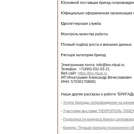
❗️Основной поставщик бригад сопровожде
❗️Официально оформленная организация с
❗️Диспетчерская служба
❗️Контроль качества работы
❗️Точный подбор роста и внешних данных
❗️Четыре категории бригад
Электронная почта: info@brs-ritual.ru
Телефон: +7(495) 032-03-21
Веб сайт:
https://brs-ritual.ru
ИП Игнатушкин Александр Вячеславович
ИНН: 570301708081
Наши другие рассказы о работе "БРИГА
-
Услуги бригады сопровождения на церем
-
Участники выставки "НЕКРОПОЛЬ-TANEXPO
-
Подробности конкурса бригад сопровожд
-
Конкурс "Лучшая бригада похоронного об