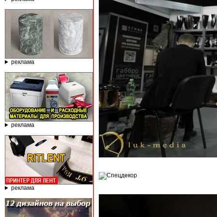
реклама
реклама
реклама