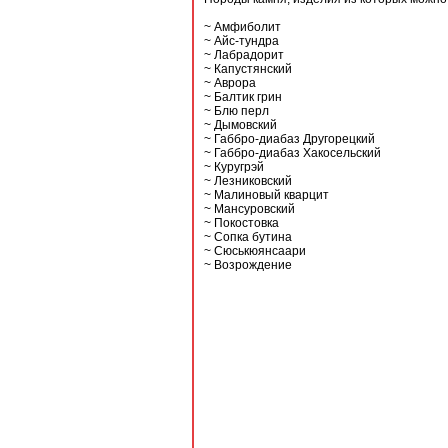
~ Амфиболит
~ Айс-тундра
~ Лабрадорит
~ Капустянский
~ Аврора
~ Балтик грин
~ Блю перл
~ Дымовский
~ Габбро-диабаз Другорецкий
~ Габбро-диабаз Хакосельский
~ Куругрэй
~ Лезниковский
~ Малиновый кварцит
~ Мансуровский
~ Покостовка
~ Сопка бутина
~ Сюськюянсаари
~ Возрождение