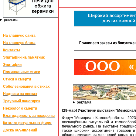
реклама
На главную сайта
На главную блога
Контакты
Эпитафии на памятник
Эпитафии
Поминальные стихи
Стихи о смерти
Соболезнования в стихах
Надписи на венках
Траурный панегирик
реклама
Некролог о смерти
[29-мар] Участники выставки "Мемориал.
Благодарность за похороны
Форум "Мемориал. Камнеобработка - 2023
посвящённым ритуальной и камнеобраб
Каталог ритуальных фирм
печального рынка. На выставке традици
Доска объявлений
также широкий ассортимент товаров и 
облагораживания захоронений, средства п