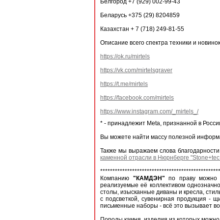
Белгород +7 (929) 002-99-43
Беларусь +375 (29) 8204859
Казахстан + 7 (718) 249-81-55
Описание всего спектра техники и новино
https://ok.ru/mirtels
https://vk.com/mirtelsgraver
https://t.me/mirtels
https://facebook.com/mirtels
https://www.instagram.com/_mirtels_/
* - принадлежит Meta, признанной в Росс
Вы можете найти массу полезной информа
Также мы выражаем слова благодарнос
каменной отрасли в Нюрнберге "Stone+tec
************************************************
Компанию
"КАМДЭН"
по праву можно 
реализуемые её коллективом однозначно
столы, изысканные диваны и кресла, сти
с подсветкой, сувенирная продукция - щ
письменные наборы - всё это вызывает во
Породы камня, изделия из которых можно