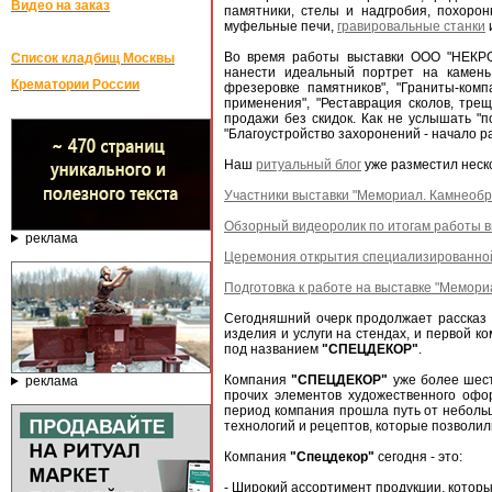
Видео на заказ
памятники, стелы и надгробия, похоро
муфельные печи,
гравировальные станки
Во время работы выставки ООО "НЕКРО
Список кладбищ Москвы
нанести идеальный портрет на камень
Крематории России
фрезеровке памятников", "Граниты-ком
применения", "Реставрация сколов, трещ
продажи без скидок. Как не услышать "по
"Благоустройство захоронений - начало ра
Наш
ритуальный блог
уже разместил неск
Участники выставки "Мемориал. Камнеобра
Обзорный видеоролик по итогам работы в
реклама
Церемония открытия специализированной 
Подготовка к работе на выставке "Мемори
Сегодняшний очерк продолжает рассказ 
изделия и услуги на стендах, и первой к
под названием
"СПЕЦДЕКОР"
.
Компания
"СПЕЦДЕКОР"
уже более шест
реклама
прочих элементов художественного офо
период компания прошла путь от неболь
технологий и рецептов, которые позволи
Компания
"Спецдекор"
сегодня - это:
- Широкий ассортимент продукции, котор