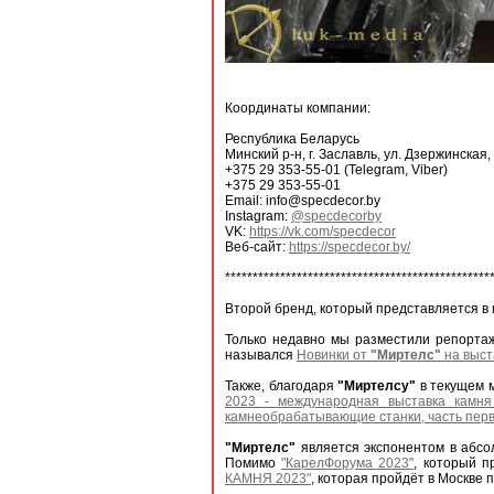
Координаты компании:
Республика Беларусь
Минский р-н, г. Заславль, ул. Дзержинская,
+375 29 353-55-01 (Telegram, Viber)
+375 29 353-55-01
Email: info@specdecor.by
Instagram:
@specdecorby
VK:
https://vk.com/specdecor
Веб-сайт:
https://specdecor.by/
************************************************
Второй бренд, который представляется в
Только недавно мы разместили репортаж
назывался
Новинки от
"Миртелс"
на выст
Также, благодаря
"Миртелсу"
в текущем м
2023 - международная выставка камня 
камнеобрабатывающие станки, часть пер
"Миртелс"
является экспонентом в абсо
Помимо
"КарелФорума 2023"
, который п
КАМНЯ 2023"
, которая пройдёт в Москве п