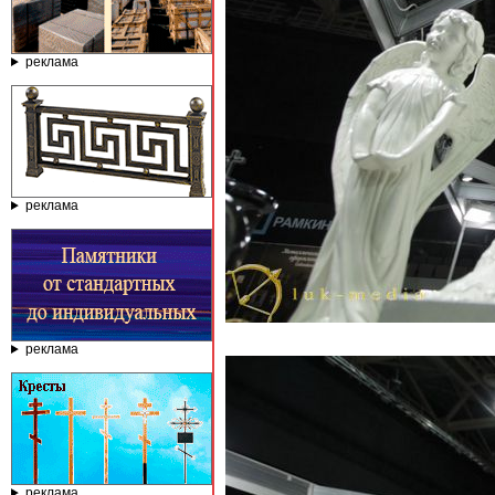
реклама
реклама
реклама
реклама