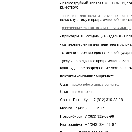
- пескоструйный аппарат
METEOR 34
, п
качеством;
-
принтер для печати траурных лент 
печальную тему и программное обеспечен
-
фрезерные станки по камню "АРХИМЕД"
- принтеры 3D, создающие изделия из пл
- сатиновые ленты для принтера в рулонах
- отлично зарекомендовавшие себя ударн
- услуги по созданию программного обес
Купить данное оборудование можно напря
Контакты компании
"Миртелс"
:
Сайт
https://photoceramics-center.ru/
Сайт
https://mirtels.ru
Санкт - Петербург +7 (812) 319-33-18
Москва +7 (499) 999-12-17
Новосибирск +7 (383) 322-67-98
Екатеринбург +7 (343) 386-16-07