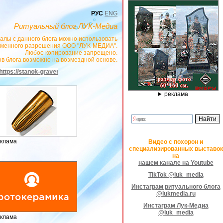
РУС
ENG
Ритуальный блог ЛУК-Медиа
алы с данного блога можно использовать
сьменного разрешения ООО "ЛУК-МЕДИА".
Любое копирование запрещено.
в блога возможно на возмездной основе.
u
- РЕКЛАМОДАТЕЛЬ ИП Павленко С.В. ИНН: 233008852896. Erid: 2SDnjeX3
реклама
клама
Видео с похорон и
специализированных выставок
на
нашем канале на Youtube
TikTok @luk_media
Инстаграм ритуального блога
@lukmedia.ru
Инстаграм Лук-Медиа
@luk_media
клама