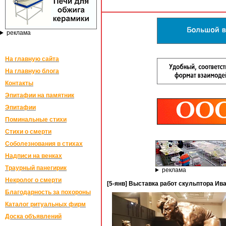
реклама
На главную сайта
На главную блога
Контакты
Эпитафии на памятник
Эпитафии
Поминальные стихи
Стихи о смерти
Соболезнования в стихах
Надписи на венках
Траурный панегирик
реклама
Некролог о смерти
[5-янв] Выставка работ скульптора Ив
Благодарность за похороны
Каталог ритуальных фирм
Доска объявлений