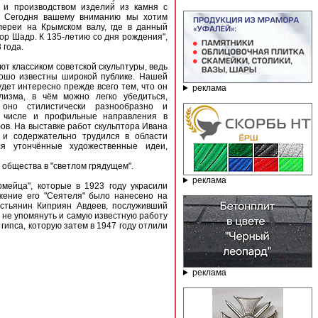
й и производством изделий из камня с
. Сегодня вашему вниманию мы хотим
лереи на Крымском валу, где в данный
ор Шадр. К 135-летию со дня рождения",
 года.
т классиком советской скульптуры, ведь
рошо известны широкой публике. Нашей
дет интересно прежде всего тем, что он
реклама
лизма, в чём можно легко убедиться,
 оно стилистически разнообразно и
м числе и профильные направления в
ов. На выставке работ скульптора Ивана
 и содержательно трудился в области
ся утончённые художественные идеи,
общества в "светлом грядущем".
реклама
мейца", которые в 1923 году украсили
жение его "Сеятеля" было нанесено на
естьянин Киприян Авдеев, послуживший
 не упомянуть и самую известную работу
ипса, которую затем в 1947 году отлили
реклама