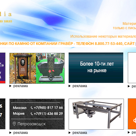
Матери
только с пи
Использование некоторых материало
АНИИ ГРАВЁР - ТЕЛЕФОН 8.800.77-53-440, САЙТ
https://stanok-graver.r
реклама
реклама
ре
ре
реклама
реклама