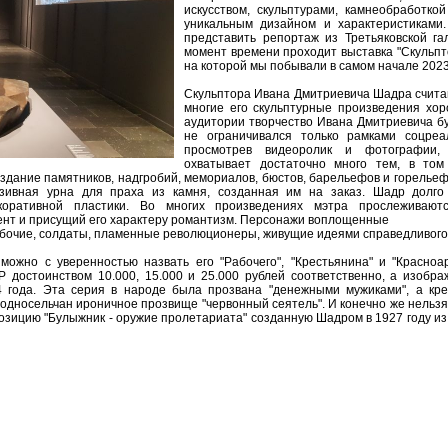
искусством, скульптурами, камнеобработко
уникальным дизайном и характеристиками
представить репортаж из Третьяковской га
момент времени проходит выставка "Скульпт
на которой мы побывали в самом начале 2023
Скульптора Ивана Дмитриевича Шадра считаю
многие его скульптурные произведения хо
аудитории творчество Ивана Дмитриевича бу
не ограничивался только рамками соцреа
просмотрев видеоролик и фотографии,
охватывает достаточно много тем, в то
дание памятников, надгробий, мемориалов, бюстов, барельефов и горельеф
ивная урна для праха из камня, созданная им на заказ. Шадр долго
коративной пластики. Во многих произведениях мэтра прослеживают
нт и присущий его характеру романтизм. Персонажи воплощенные
рабочие, солдаты, пламенные революционеры, живущие идеями справедливого 
жно с уверенностью назвать его "Рабочего", "Крестьянина" и "Красноар
 достоинством 10.000, 15.000 и 25.000 рублей соответственно, а изобра
4 года. Эта серия в народе была прозвана "денежными мужиками", а кр
 односельчан ироничное прозвище "червонный сеятель". И конечно же нельзя
озицию "Булыжник - оружие пролетариата" созданную Шадром в 1927 году из г