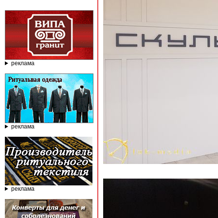
реклама
реклама
реклама