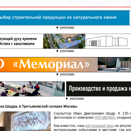
реклама
реклама
реклама
реклама
ана Шадра, в Третьяковской галерее Москвы
Скульптор Иван Дмитриевич Шадр. К 135-
фотоочерк от компании
ЛУК-МЕДИА
, созданн
Как известно, наш
ритуальный блог
на регуля
интересными событиями и местами, так ил