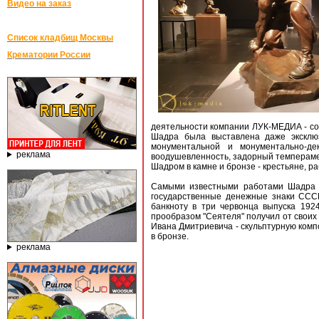
Видео на заказ
Список кладбищ Москвы
Крематории России
деятельности компании ЛУК-МЕДИА - соз
Шадра была выставлена даже эксклюз
монументальной и монументально-де
реклама
воодушевленность, задорный темпераме
Шадром в камне и бронзе - крестьяне, 
Самыми известными работами Шадра мо
государственные денежные знаки СССР
банкноту в три червонца выпуска 192
прообразом "Сеятеля" получил от своих
Ивана Дмитриевича - скульптурную комп
в бронзе.
реклама