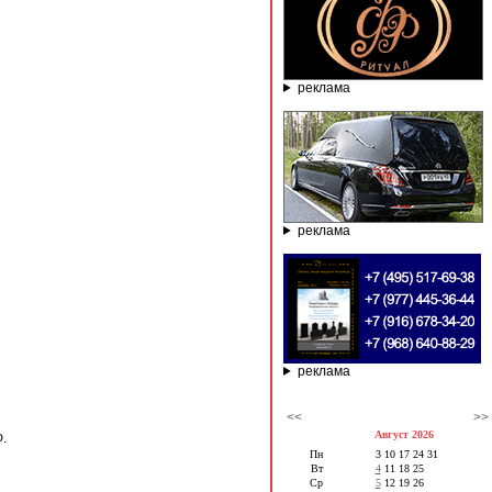
реклама
реклама
реклама
<<
>>
Август 2026
.
Пн
3
10
17
24
31
Вт
4
11
18
25
Ср
5
12
19
26