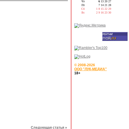
Чт
6
13
20
27
Пт
7
14
21
28
Сб
1
8
15
22
29
Вс
2
9
16
23
30
© 2008-2026
ООО "ЛУК-МЕДИА"
18+
Следующая статья »