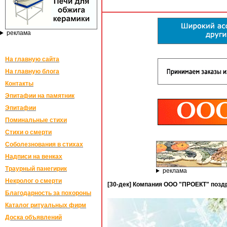
реклама
На главную сайта
На главную блога
Контакты
Эпитафии на памятник
Эпитафии
Поминальные стихи
Стихи о смерти
Соболезнования в стихах
Надписи на венках
Траурный панегирик
реклама
Некролог о смерти
[30-дек] Компания ООО "ПРОЕКТ" позд
Благодарность за похороны
Каталог ритуальных фирм
Доска объявлений