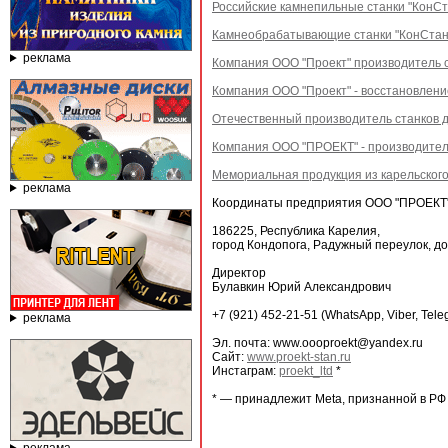
Российские камнепильные станки "КонС
Камнеобрабатывающие станки "КонСтан
реклама
Компания ООО "Проект" производитель 
Компания ООО "Проект" - восстановлен
Отечественный производитель станков д
Компания ООО "ПРОЕКТ" - производитель
Мемориальная продукция из карельского 
реклама
Координаты предприятия ООО "ПРОЕКТ"
186225, Республика Карелия,
город Кондопога, Радужный переулок, до
Директор
Булавкин Юрий Александрович
+7 (921) 452-21-51 (WhatsApp, Viber, Tele
реклама
Эл. почта: www.oooproekt@yandex.ru
Сайт:
www.proekt-stan.ru
Инстаграм:
proekt_ltd
*
* — принадлежит Meta, признанной в РФ