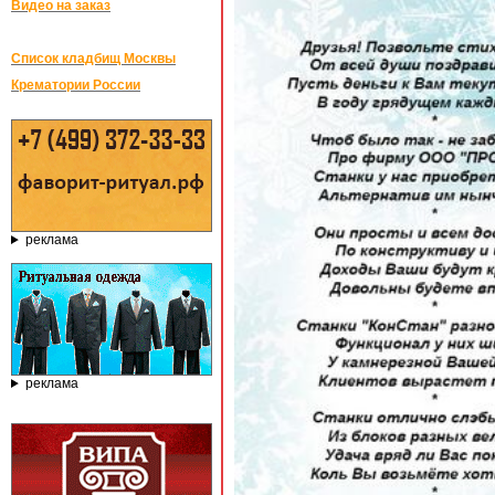
Видео на заказ
Список кладбищ Москвы
Крематории России
реклама
реклама