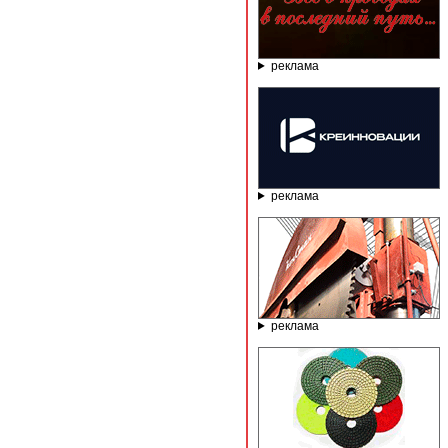
реклама
реклама
реклама