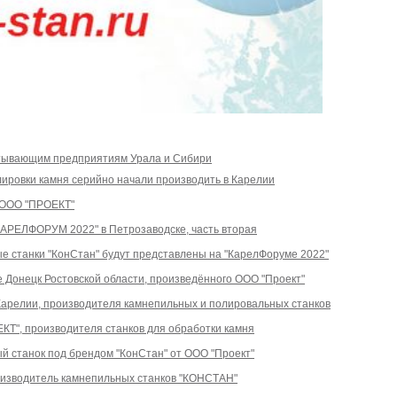
атывающим предприятиям Урала и Сибири
ировки камня серийно начали производить в Карелии
 ООО "ПРОЕКТ"
КАРЕЛФОРУМ 2022" в Петрозаводске, часть вторая
 станки "КонСтан" будут представлены на "КарелФоруме 2022"
е Донецк Ростовской области, произведённого ООО "Проект"
Карелии, производителя камнепильных и полировальных станков
Т", производителя станков для обработки камня
 станок под брендом "КонСтан" от ООО "Проект"
роизводитель камнепильных станков "КОНСТАН"