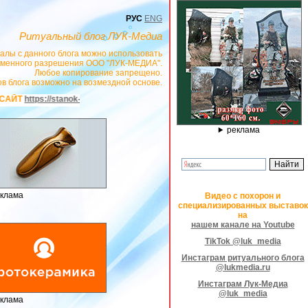
РУС
ENG
Ритуальный блог ЛУК-Медиа
алы с данного блога можно использовать
сьменного разрешения ООО "ЛУК-МЕДИА".
Любое копирование запрещено.
в блога возможно на возмездной основе.
anok-graver.ru
- РЕКЛАМОДАТЕЛЬ ИП Павленко С.В. ИНН: 233008852896. Eri
реклама
клама
Видео с похорон и
специализированных выставок
на
нашем канале на Youtube
TikTok @luk_media
Инстаграм ритуального блога
@lukmedia.ru
Инстаграм Лук-Медиа
@luk_media
клама