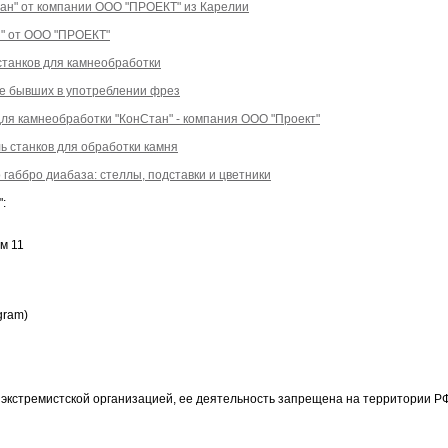
тан" от компании ООО "ПРОЕКТ" из Карелии
" от ООО "ПРОЕКТ"
станков для камнеобработки
ие бывших в употреблении фрез
ля камнеобработки "КонСтан" - компания ООО "Проект"
 станков для обработки камня
габбро диабаза: стеллы, подставки и цветники
:
м 11
gram)
 экстремистской организацией, ее деятельность запрещена на территории РФ