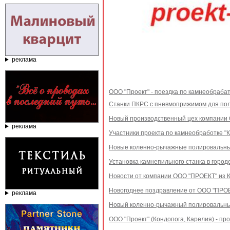
реклама
ООО "Проект" - поездка по камнеобраб
Станки ПКРС с пневмоприжимом для пол
Новый производственный цех компании
реклама
Участники проекта по камнеобработке "
Новые коленно-рычажные полировальные
Установка камнепильного станка в город
Новости от компании ООО "ПРОЕКТ" из 
Новогоднее поздравление от ООО "ПРОЕК
реклама
Новый коленно-рычажный полировальный
ООО "Проект" (Кондопога, Карелия) - п