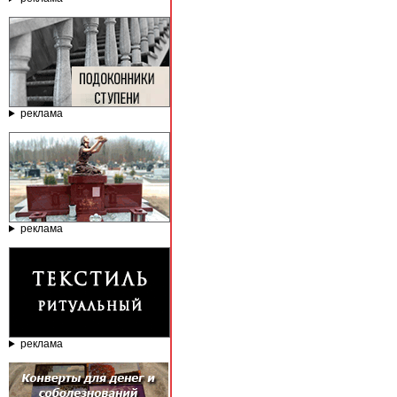
реклама
реклама
реклама