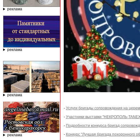
реклама
реклама
реклама
-
Услуги бригады сопровождения на церем
-
Участники выставки "НЕКРОПОЛЬ-TANEXPO
-
Подробности конкурса бригад сопровожд
-
Конкурс "Лучшая бригада похоронного об
реклама