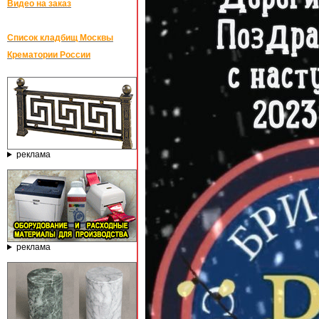
Видео на заказ
Список кладбищ Москвы
Крематории России
реклама
реклама