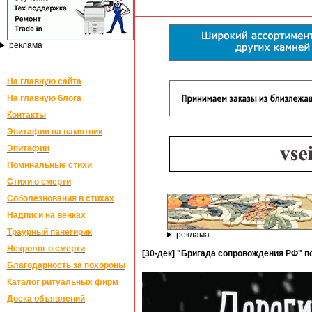
реклама
На главную сайта
На главную блога
Контакты
Эпитафии на памятник
Эпитафии
Поминальные стихи
Стихи о смерти
Соболезнования в стихах
Надписи на венках
Траурный панегирик
реклама
Некролог о смерти
[30-дек] "Бригада сопровождения РФ" 
Благодарность за похороны
Каталог ритуальных фирм
Доска объявлений