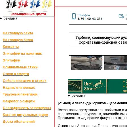
реклама
На главную сайта
На главную блога
Контакты
Эпитафии на памятник
Эпитафии
Поминальные стихи
Стихи о смерти
Соболезнования в стихах
Надписи на венках
Траурный панегирик
реклама
Некролог о смерти
[21-ноя] Александр Горшков - церемон
Благодарность за похороны
Вчера наши представители побывали в дв
спортсменом, фигуристом, олимпийским
Каталог ритуальных фирм
Президентом Федерации фигурного катания
Доска объявлений
Отпевание Александра Георгиевича про