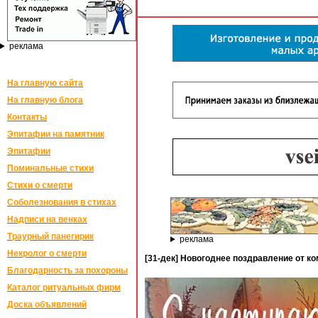
реклама
На главную сайта
На главную блога
Контакты
Эпитафии на памятник
Эпитафии
Поминальные стихи
Стихи о смерти
Соболезнования в стихах
Надписи на венках
Траурный панегирик
реклама
Некролог о смерти
[31-дек] Новогоднее поздравление от к
Благодарность за похороны
Каталог ритуальных фирм
Доска объявлений