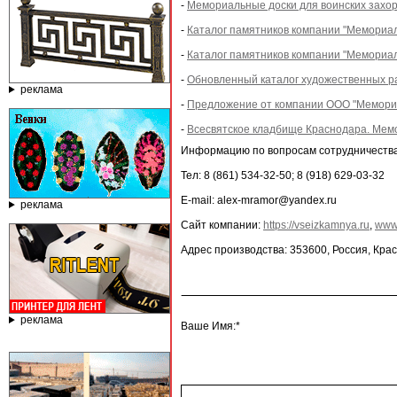
-
Мемориальные доски для воинских захо
-
Каталог памятников компании "Мемориал
-
Каталог памятников компании "Мемориал
-
Обновленный каталог художественных ра
реклама
-
Предложение от компании ООО "Мемориа
-
Всесвятское кладбище Краснодара. Мем
Информацию по вопросам сотрудничества 
Тел: 8 (861) 534-32-50; 8 (918) 629-03-32
E-mail: alex-mramor@yandex.ru
реклама
Сайт компании:
https://vseizkamnya.ru
,
www
Адрес производства: 353600, Россия, Крас
реклама
Ваше Имя:*