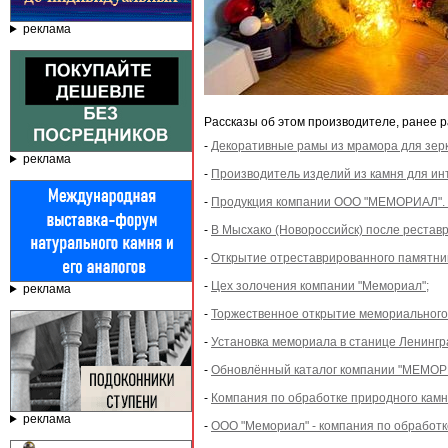
реклама
Рассказы об этом производителе, ранее 
-
Декоративные рамы из мрамора для зерк
реклама
-
Производитель изделий из камня для ин
-
Продукция компании ООО "МЕМОРИАЛ". П
-
В Мысхако (Новороссийск) после рестав
-
Открытие отреставрированного памятник
-
Цех золочения компании "Мемориал";
реклама
-
Торжественное открытие мемориального 
-
Установка мемориала в станице Ленинг
-
Обновлённый каталог компании "МЕМОРИА
-
Компания по обработке природного камн
реклама
-
ООО "Мемориал" - компания по обработк