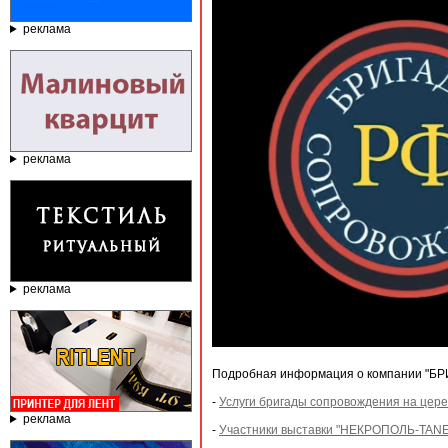
реклама
реклама
реклама
Подробная информация о компании "БР
-
Услуги бригады сопровождения на цер
реклама
-
Участники выставки "НЕКРОПОЛЬ-TANEX