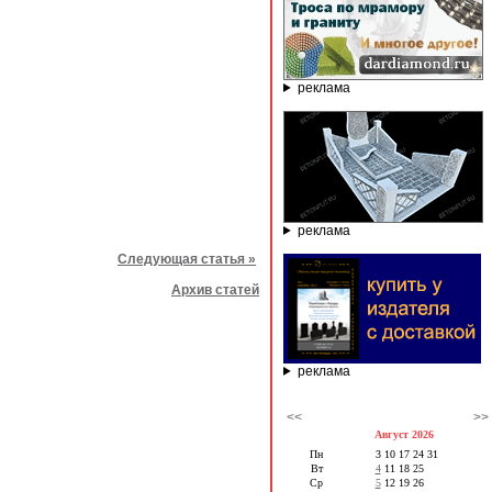
реклама
реклама
Следующая статья »
Архив статей
реклама
<<
>>
Август 2026
Пн
3
10
17
24
31
Вт
4
11
18
25
Ср
5
12
19
26