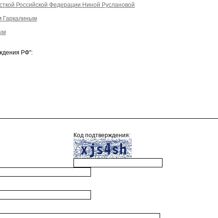
сткой Российской Федерации Ниной Руслановой
м Гаркалиным
ым
ждения РФ":
Код подтверждения: