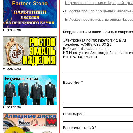
-
Церемония прощания с Народной арти
-
В Москве прошло прощание с Валерие
-
В Москве простились с Евгением Чазов
реклама
Координаты компании "Бригада сопрово
Электронная почта: info@brs-ritual.ru
Телефон: +7(495) 032-03-21
Веб сайт:
https://brs-ritual.ru
ИП Игнатушкин Александр Вячеславович
ИНН: 570301708081
реклама
Ваше Имя:*
реклама
Email адрес:
Ваш комментарий:*