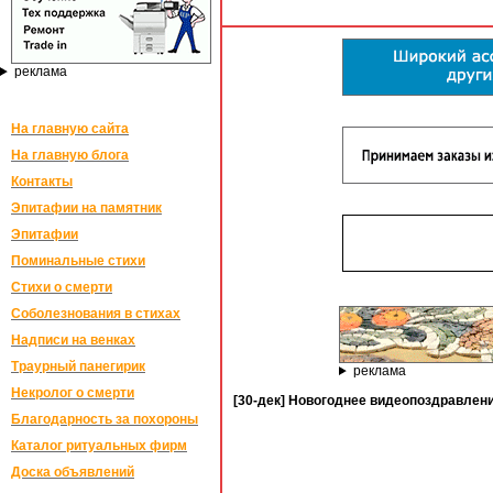
реклама
На главную сайта
На главную блога
Контакты
Эпитафии на памятник
Эпитафии
Поминальные стихи
Стихи о смерти
Соболезнования в стихах
Надписи на венках
Траурный панегирик
реклама
Некролог о смерти
[30-дек] Новогоднее видеопоздравл
Благодарность за похороны
Каталог ритуальных фирм
Доска объявлений