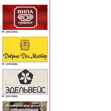
реклама
реклама
реклама