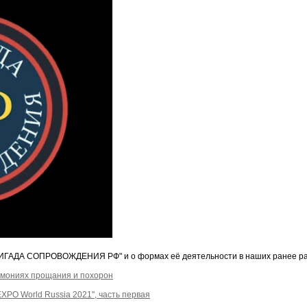
ИГАДА СОПРОВОЖДЕНИЯ РФ" и о формах её деятельности в наших ранее р
емониях прощания и похорон
PO World Russia 2021", часть первая