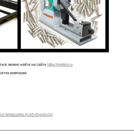
телс можно найти на сайте
https://mirtels.ru
 сетях компании
nel/UCWXi8zzM5LPcXEVD4v0lcQA