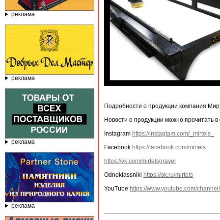
реклама
реклама
Подробности о продукции компания Мир
Новости о продукции можно прочитать в
Instagram
https://instagtam.com/_mirtels_
реклама
Facebook
https://facebook.com/mirtels
https://vk.com/mirtelsgraver
Odnoklassniki
https://ok.ru/mirtels
YouTube
https://www.youtube.com/chan
реклама