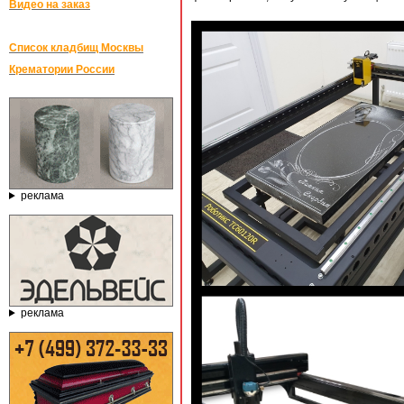
Видео на заказ
Список кладбищ Москвы
Крематории России
реклама
реклама