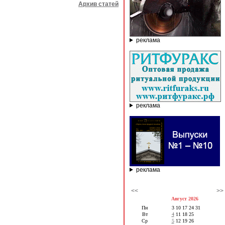
Архив статей
реклама
реклама
реклама
<<
>>
Август 2026
Пн
3
10
17
24
31
Вт
4
11
18
25
Ср
5
12
19
26