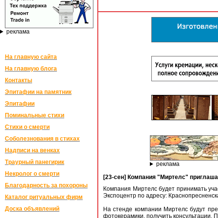
реклама
На главную сайта
На главную блога
Контакты
Эпитафии на памятник
Эпитафии
Поминальные стихи
Стихи о смерти
Соболезнования в стихах
Надписи на венках
Траурный панегирик
реклама
Некролог о смерти
[23-сен] Компания "Миртелс" приглаша
Благодарность за похороны
Компания Миртелс будет принимать учас
Экспоцентр по адресу: Краснопресненска
Каталог ритуальных фирм
Доска объявлений
На стенде компании Миртелс будут пр
фотокерамики, получить консультации. 