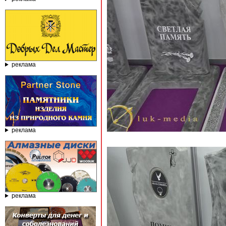
реклама
реклама
реклама