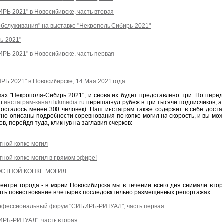
Ь 2021" в Новосибирске, часть вторая
обслуживания" на выставке "Некрополь Сибирь-2021"
ь-2021"
Ь 2021" в Новосибирске, часть первая
 2021" в Новосибирске, 14 Мая 2021 года
ках "Некрополя-Сибирь 2021", и снова их будет представлено три. Но перед 
аш
инстаграм-канал lukmedia.ru
перешагнул рубеж в три тысячи подписчиков, 
ё осталось менее 300 человек). Наш инстаграм также содержит в себе дост
тно описаны подробности соревнования по копке могил на скорость, и вы м
в, перейдя туда, кликнув на заглавия очерков:
тной копке могил
тной копке могил в прямом эфире!
ОСТНОЙ КОПКЕ МОГИЛ
центре города - в мэрии Новосибирска мы в течении всего дня снимали втор
ить повествование в четырёх последовательно размещённых репортажах:
рофессиональный форум "СИБИРЬ-РИТУАЛ", часть первая
РЬ-РИТУАЛ", часть вторая