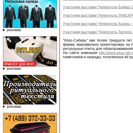
Участники выставки "Некрополь-Байкал 2
Участники выставки "Некрополь TANEXPO
Участники выставки "Некрополь Казань - 
реклама
Участники выставки "Некрополь Tanexpo 
"Абаз-Сибирь" уже более тридцати лет
фирма, максимально ориентирован на п
ритуальные плиты для облагораживания
На сайте компании
http://www.abaz-sib.r
памятников и награды, полученные её ру
реклама
реклама