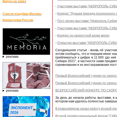
Видео на заказ
-
Участники выставки "НЕКРОПОЛЬ-СИБИР
-
Конкурс "Лучшая бригада похоронного 
Список кладбищ Москвы
Крематории России
-
Пост-релиз выставки "Некрополь Сибир
-
Участники выставки "НЕКРОПОЛЬ-СИБИР
-
Конкурс по скоростной копке могил
-
Открытие выставки "НЕКРОПОЛЬ-СИБИРЬ
Сегодняшняя статья - вновь об участни
хотим сообщить, что в текущем июне н
реклама
приближаться к цифре в 11.000 (до не
Сибири 2021", в частности нами предме
соревновании и из инстаграмовских посто
Первый Всероссийский турнир по скорос
Первый Всероссийский турнир по скорос
ВСЕРОССИЙСКИЙ КОНКУРС ПО СКОР
реклама
За день до начала работы выставки, в 
котором нам удалось полностью заверш
В Новосибирске начал работу второй п
Второй профессиональный форум "СИБИ