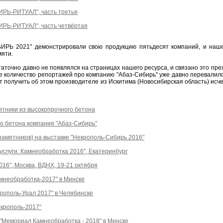
РЬ-РИТУАЛ", часть третья
РЬ-РИТУАЛ", часть четвёртая
ИРЬ 2021" демонстрировали свою продукцию пятьдесят компаний, и наше
мяти.
таточно давно не появлялся на страницах нашего ресурса, и связано это пре
 количество репортажей про компанию "Абаз-Сибирь" уже давно перевалило з
т получить об этом производителе из Искитима (Новосибирская область) ис
ятники из высокопрочного бетона
о бетона компания "Абаз-Сибирь"
памятников) на выставке "Некрополь-Сибирь 2016"
услуги. Камнеобработка 2016", Екатеринбург
016", Москва, ВДНХ, 19-21 октября
мнеобработка-2017" в Минске
рополь-Урал 2017" в Челябинске
екрополь-2017"
"Мемориал Камнеобработка - 2018" в Минске