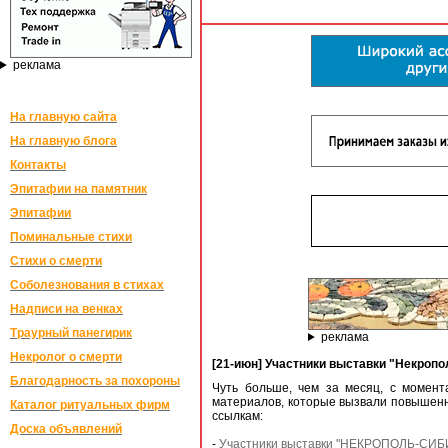
реклама
На главную сайта
На главную блога
Контакты
Эпитафии на памятник
Эпитафии
Поминальные стихи
Стихи о смерти
Соболезнования в стихах
Надписи на венках
Траурный панегирик
реклама
Некролог о смерти
[21-июн] Участники выставки "Некропо
Благодарность за похороны
Чуть больше, чем за месяц, с моме
материалов, которые вызвали повышенны
Каталог ритуальных фирм
ссылкам:
Доска объявлений
-
Участники выставки "НЕКРОПОЛЬ-СИБИР