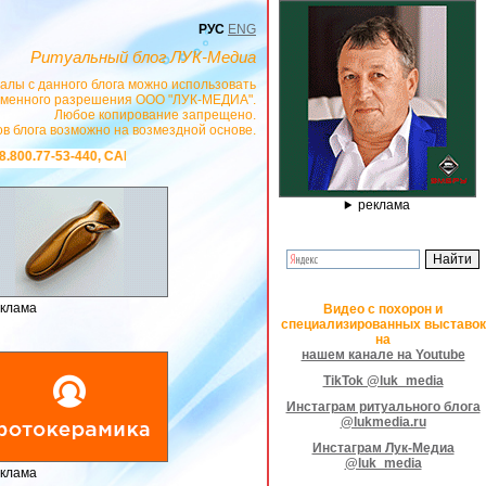
РУС
ENG
Ритуальный блог ЛУК-Медиа
алы с данного блога можно использовать
сьменного разрешения ООО "ЛУК-МЕДИА".
Любое копирование запрещено.
в блога возможно на возмездной основе.
Т
https://stanok-graver.ru
- РЕКЛАМОДАТЕЛЬ ИП Павленко С.В. ИНН: 23300885
реклама
клама
Видео с похорон и
специализированных выставок
на
нашем канале на Youtube
TikTok @luk_media
Инстаграм ритуального блога
@lukmedia.ru
Инстаграм Лук-Медиа
@luk_media
клама