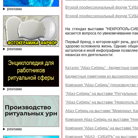
Второй профессиональный форум "СИБИ
реклама
Второй профессиональный форум "СИБИ
На стендах выставки "НЕКРОПОЛь-СИБ
касается вопроса по увековечиванию па
Первый бренд, о котором идёт речь, дос
здорово осложнила жизнь. Однако общее
реклама
каталогов и иной инфографики позволяе
нюансах его деятельности:
Каталог "Абаз-Сибирь" - бюджетные пам
Бюджетные памятники из высокопрочног
Компания "Абаз-Сибирь" (производство 
реклама
"Абаз-Сибирь" на выставке "Ритуальные 
"Абаз-Сибирь" на выставке "Некрополь 2
Абаз-Сибирь на выставке "Мемориал. Ка
Компания Абаз-Сибирь на выставке "Нек
Компания "Абаз Сибирь" на выставке "Н
реклама
Компания "АБАЗ - СИБИРЬ" на выставке 