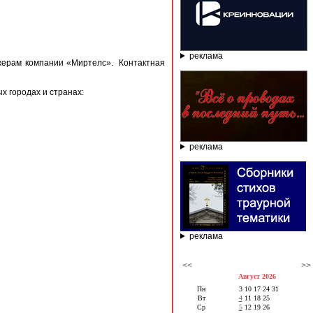
реклама
джерам компании «Миртелс». Контактная
 городах и странах:
реклама
реклама
<<
>>
Август 2026
Пн
3
10
17
24
31
Вт
4
11
18
25
Ср
5
12
19
26