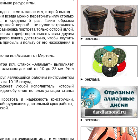
меньше ресурс иглы.
одов – иметь запас игл, второй выход –
рым всегда можно переточить иглу столько
за, в среднем 5 раз. Таким образом
игрышей: первый – не нужно затрачивать
 гравировка портрета только острой иглой,
жно за тариф перетачивать иглы другим
рвого пункта достаточно, чтобы окупить
реклама
ь прибыль и пользу от его нахождения в
точки игл Аламант от Миртелс:
ктра игл. Станок «Аламант» выполняет
м алмазом длиной от 10 до 28 мм. Угол
 круг, являющийся рабочим инструментом
реклама
ы за 10-15 секунд;
 сможет любой исполнитель, который
идео-обучение по эксплуатации станка
Простота и надёжность конструкции,
оборудованию длительный срок работы;
ской.
реклама
одится затачиваемая игла, и медленным