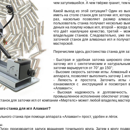
чем затупившейся. А чем твёрже гранит, тем 
Какой выход из этой ситуации? Один из вых
иметь на столе станок для заточки игл, кото
раз, насколько позволяет размер алма
пользователь станка получает несколько вы
деньги на покупку новых игл, второй – всегда
что даёт наилучшее качество, третий – мо
владельцам станков. Следовательно, уже пе
заточной станок для алмазных игл и получат
мастерской.
Перечислим здесь достоинства станка для за
- Быстрая и удобная заточка широкого спе
заточку игл с синтетическим и натуральны
заточки варьируется от 70° до 150°;
- Высокие скорость заточки иглы. Алмазный
аппарата, позволяет выполнить заточку 1 игл
- Легкость и простота. Заточить иглы
ознакомился с инструкцией и посмотрел в
«Аламант»;
- Высокая надежность и долговечность. 
промышленное исполнение обеспечат этому 
станок для заточки игл от компании «Миртелс» может любой владелец мастер
ого станка для игл Аламант?
льного станка при помощи аппарата «Аламант» прост, удобен и лёгок.
ы.
ск» производится запуск вращения точильного круга. Затем к кругу подв