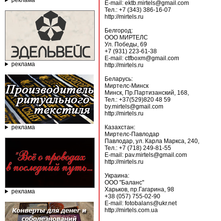
реклама
E-mail: ektb.mirtels@gmail.com
Тел.: +7 (343) 386-16-07
http://mirtels.ru
Белгород:
ООО МИРТЕЛС
Ул. Победы, 69
+7 (931) 223-61-38
E-mail: ctfboxm@gmail.com
реклама
http://mirtels.ru
Беларусь:
Миртелс-Минск
Минск, Пр.Партизанский, 168,
Тел.: +37(529)820 48 59
by.mirtels@gmail.com
http://mirtels.ru
реклама
Казахстан:
Миртелс-Павлодар
Павлодар, ул. Карла Маркса, 240,
Тел.: +7 (718) 249-81-55
E-mail: pav.mirtels@gmail.com
http://mirtels.ru
Украина:
ООО "Баланс"
Харьков, пр.Гагарина, 98
реклама
+38 (057) 755-02-90
E-mail: fotobalans@ukr.net
http://mirtels.com.ua