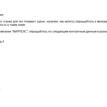
ия.
о станка для игл Аламант (цена, наличие, как купить) обращайтесь к мене
ls.ru а также ниже:
компании "МИРТЕЛС", обращайтесь по следующим контактным данным в разных
д 4
.