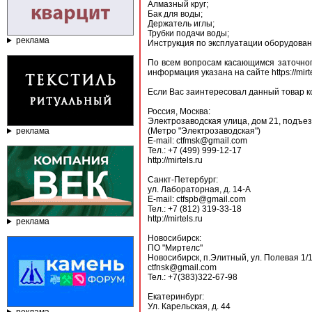
Алмазный круг;
Бак для воды;
Держатель иглы;
Трубки подачи воды;
реклама
Инструкция по эксплуатации оборудован
По всем вопросам касающимся заточног
информация указана на сайте https://mirte
Если Вас заинтересовал данный товар 
Россия, Москва:
Электрозаводская улица, дом 21, подъез
реклама
(Метро "Электрозаводская")
E-mail: ctfmsk@gmail.com
Тел.: +7 (499) 999-12-17
http://mirtels.ru
Санкт-Петербург:
ул. Лабораторная, д. 14-А
E-mail: ctfspb@gmail.com
Тел.: +7 (812) 319-33-18
http://mirtels.ru
реклама
Новосибирск:
ПО "Миртелс"
Новосибирск, п.Элитный, ул. Полевая 1/1
ctfnsk@gmail.com
Тел.: +7(383)322-67-98
Екатеринбург:
Ул. Карельская, д. 44