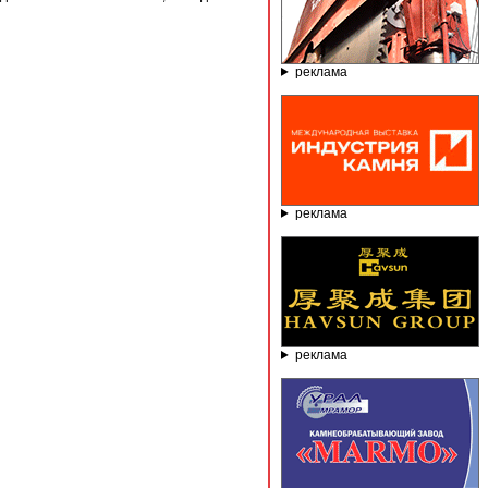
реклама
реклама
реклама