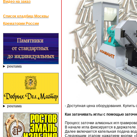
Видео на заказ
Список кладбищ Москвы
Крематории России
реклама
- Доступная цена оборудования. Купить 
реклама
Как затачивать иглы с помощью заточн
Процесс заточки алмазных игл гравирова
В начале игла фиксируется в держателе.
Далее включается капельная подача вод
Следующим этапом нажатием кнопки «Пу