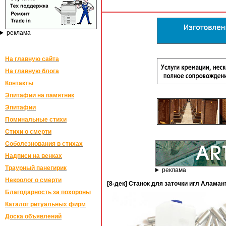
реклама
На главную сайта
На главную блога
Контакты
Эпитафии на памятник
Эпитафии
Поминальные стихи
Стихи о смерти
Соболезнования в стихах
Надписи на венках
Траурный панегирик
реклама
Некролог о смерти
[8-дек] Станок для заточки игл Аламан
Благодарность за похороны
Каталог ритуальных фирм
Доска объявлений