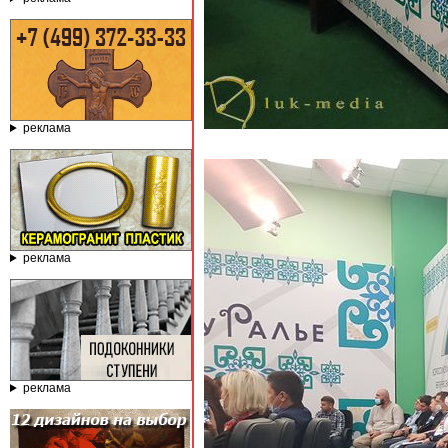
реклама
реклама
реклама