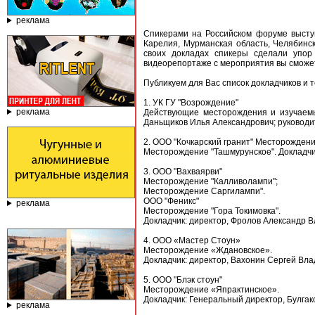
реклама
Спикерами на Российском форуме выступ
Карелия, Мурманская область, Челябинск
своих докладах спикеры сделали упор
видеорепортаже с мероприятия вы сможет
Публикуем для Вас список докладчиков и т
1. УК ГУ "Возрождение"
реклама
Действующие месторождения и изучаемые
Даньщиков Илья Александрович; руководи
2. ООО "Кочкарский гранит" Месторожден
Месторождение "Ташмурунское". Докладчик
3. ООО "Вахваярви"
Месторождение "Калливолампи";
Месторождение Саргилампи".
ООО "Феникс"
реклама
Месторождение "Гора Токимовка".
Докладчик: директор, Фролов Александр 
4. ООО «Мастер Стоун»
Месторождение «Ждановское».
Докладчик: директор, Вахонин Сергей Вл
5. ООО "Блэк стоун"
Месторождение «Япрактинское».
Докладчик: Генеральный директор, Булгак
реклама