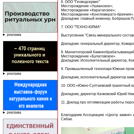
6. ООО "Геоводсервис"
Месторождение «Ушканское»;
Месторождение «Каратагское»;
Месторождение «Конгломерато-брекчия».
Докладчик: главный инженер, Бобришов 
7. ООО "ТЕХНО-ЮЛМА"
реклама
Выступление "Связь минерального состава
Докладчик: генеральный директор, Комар
8. Магнитогорский Камнеобрабатывающии
Месторождение «Булатовское»
Докладчик: Исполнительный директор, К
9. Промышленный технопарк Южная про
реклама
Докладчик, исполнительный директор ка
10. ООО «Южно-Султаевский гранитный к
Докладчик, директор Качковский Юрий Ни
11. Доклад про оптимизацию работы перс
реклама
Благодарим Ассоциацию «Центр камня» и
Сибае.