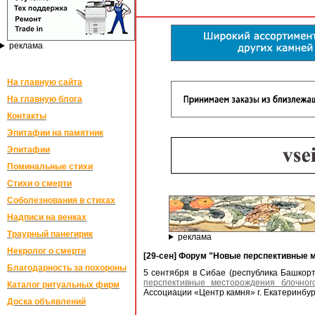
реклама
На главную сайта
На главную блога
Контакты
Эпитафии на памятник
Эпитафии
Поминальные стихи
Стихи о смерти
Соболезнования в стихах
Надписи на венках
Траурный панегирик
реклама
Некролог о смерти
[29-сен] Форум "Новые перспективные м
Благодарность за похороны
5 сентября в Сибае (республика Башкор
перспективные месторождения блочног
Каталог ритуальных фирм
Ассоциации «Центр камня» г. Екатеринбург
Доска объявлений