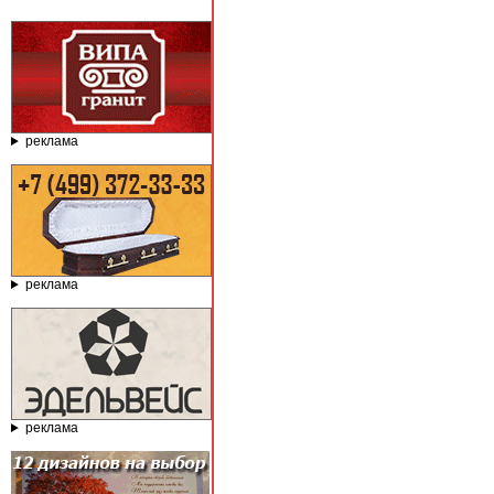
реклама
реклама
реклама