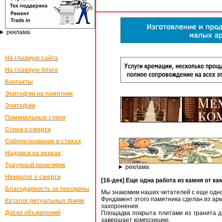
реклама
На главную сайта
На главную блога
Контакты
Эпитафии на памятник
Эпитафии
Поминальные стихи
Стихи о смерти
Соболезнования в стихах
Надписи на венках
Траурный панегирик
реклама
Некролог о смерти
[16-дек] Еще одна работа из камня от 
Благодарность за похороны
Мы знакомим наших читателей с еще одно
Фундамент этого памятника сделан из арм
Каталог ритуальных фирм
захоронения.
Доска объявлений
Площадка покрыта плитами из гранита ди
завершает композицию.