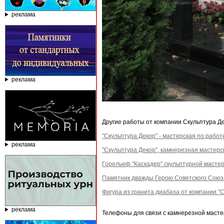
реклама
реклама
Другие работы от компании Скульптура Де
"Скульптура Декор" - мастерская по работ
реклама
"Скульптура Декор", камнерезная мастерс
Горельеф "Каскадер" скульптурной мастер
Памятник дважды Герою Советского Союза
Фигура из гранита диабаза от компании "С
реклама
Телефоны для связи с камнерезной мастер