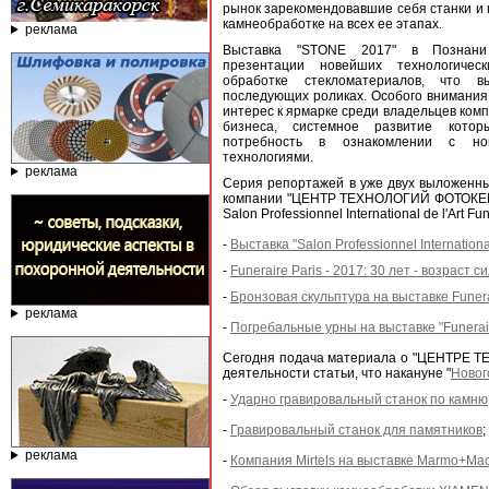
рынок зарекомендовавшие себя станки и 
камнеобработке на всех ее этапах.
реклама
Выставка "STONE 2017" в Познан
презентации новейших технологиче
обработке стекломатериалов, что 
последующих роликах. Особого внимания
интерес к ярмарке среди владельцев комп
бизнеса, системное развитие кото
потребность в ознакомлении с но
технологиями.
реклама
Серия репортажей в уже двух выложенны
компании "ЦЕНТР ТЕХНОЛОГИЙ ФОТОКЕРАМ
Salon Professionnel International de l'Art 
-
Выставка "Salon Professionnel Internationa
-
Funeraire Paris - 2017: 30 лет - возраст 
-
Бронзовая скульптура на выставке Funera
реклама
-
Погребальные урны на выставке "Funerair
Сегодня подача материала о "ЦЕНТРЕ Т
деятельности статьи, что накануне "
Новог
-
Ударно гравировальный станок по камню
-
Гравировальный станок для памятников
;
реклама
-
Компания Mirtels на выставке Marmo+Mac