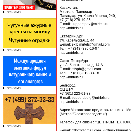
Казахстан:
Миртелс-Павлодар
реклама
Павлодар, ул. Карла Маркса, 240,
+7 (718) 279-19-85
E-mail: support.pav@mirtels.ru
http://mirtels.ru
Екатеринбург:
Ул. Карельская, д. 44
E-mail: ektb.mirtels@gmail.com
Тел.: +7 (343) 386-16-07
реклама
http://mirtels.ru
Санкт-Петербург:
ул. Лабораторная, д. 14-А
E-mail: ctfspb@gmail.com
Тел.: +7 (812) 319-33-18
http://mirtels.ru
Белгород:
реклама
СЦ ЦТФ
+7 (931) 223-61-38
E-mail: support.belg@mirtels.ru
http://mirtels.ru
Адрес Московского представительства: Мо
(Метро "Электрозаводская").
Телефон для связи с "ЦЕНТРОМ ТЕХНОЛО
реклама
E-mail: ctfbox@gmail.com и ctfmsk@gmail.