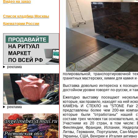
Видео на заказ
Список кладбищ Москвы
Крематории России
реклама
полировальной, транспортировочной те
гранитных мастерских, химии для камня и 
Выставка довольно интересна к посещен
достойном уровне говорят по-русски, и т
Ежегодно выставку посещают нескольк
которые, как правило, находят на ней иск
КАМЕНЬ И СТЕКЛО на "STONE Fair 2
реклама
представлены более чем 200-ми компа
которые были "отработаны" нашей с
составе трех человек так основательно, к
Участники из 20 стран, в том числе: Б
Финляндии, Франции, Испании, Нидерла
Литвы, Германии, Португалии, Сан-Мари
Украины, США, Венгрии и Италия активно