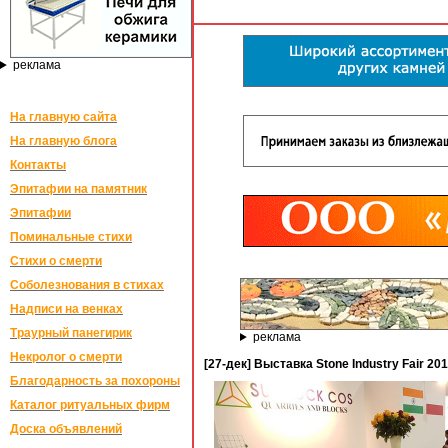
реклама
На главную сайта
На главную блога
Контакты
Эпитафии на памятник
Эпитафии
Поминальные стихи
Стихи о смерти
Соболезнования в стихах
Надписи на венках
Траурный панегирик
реклама
Некролог о смерти
[27-дек] Выставка Stone Industry Fair 20
Благодарность за похороны
Каталог ритуальных фирм
Доска объявлений