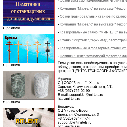
-
Обзор выставки камнеобработки XIAMEN
-
Компания "Миртелс" на выставке "Некроп
-
Обзор гравировальных станков по камн
-
Компания "Миртелс" на выставке "Некро
реклама
-
Гравировальные станки "МИРТЕЛС" на вы
-
Станки "Миртелс", "Архимед", пескостру
-
Гравировальные и фрезерные станки от 
-
Новинки "Центр технологий фотокерамики
Если у вас есть необходимость в покупке
реклама
оборудования, которое при приобретени
центров "ЦЕНТРА ТЕХНОЛОГИЙ ФОТОКЕР
Украина:
СЦ ООО "Баланс" - Харьков,
Харьков, Коммунальный пр-д, 9/11
+38 (057) 755-02-90
E-mail: support.kh@mirtels.ru
http://mirtels.ru
реклама
Беларусь:
СЦ Миртелс-Брест
Брест, ул. Скрипникова, 3
+3 (7525) 684-44-74
support.by@mirtels.ru
http://mirtels.ru