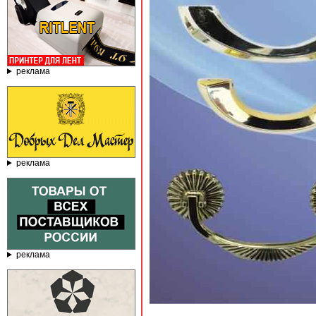
реклама
реклама
реклама