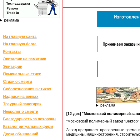
реклама
На главную сайта
На главную блога
Контакты
Эпитафии на памятник
Эпитафии
Поминальные стихи
Стихи о смерти
Соболезнования в стихах
Надписи на венках
Траурный панегирик
реклама
Некролог о смерти
[12-дек] "Московский полимерный заво
Благодарность за похороны
"Московский полимерный завод "Вектор"
Каталог ритуальных фирм
Завод предлагает проверенные времене
Доска объявлений
медицины, машиностроения, строительс