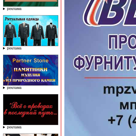
реклама
реклама
реклама
реклама