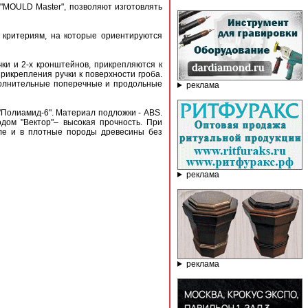
"MOULD Master", позволяют изготовлять
 критериям, на которые ориентируются
чки и 2-х кронштейнов, прикрепляются к
икрепления ручки к поверхности гроба.
полнительные поперечные и продольные
реклама
"Полиамид-6". Материал подложки - АВS.
дом "Вектор"– высокая прочность. При
сле и в плотные породы древесины без
реклама
реклама