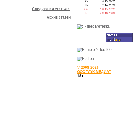
Чт
6
13
20
27
Пт
7
14
21
28
Следующая статья »
Сб
1
8
15
22
29
Вс
2
9
16
23
30
Архив статей
© 2008-2026
ООО "ЛУК-МЕДИА"
18+