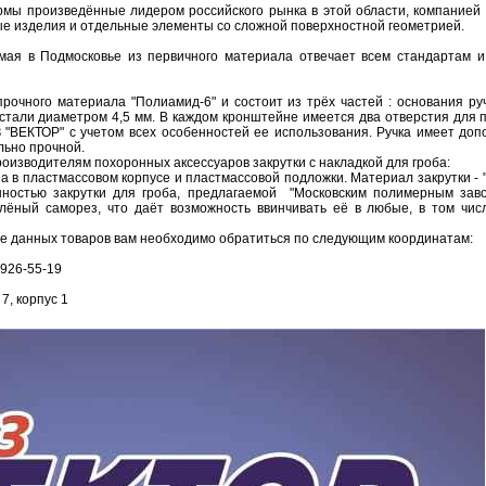
ы произведённые лидером российского рынка в этой области, компанией 
ые изделия и отдельные элементы со сложной поверхностной геометрией.
мая в Подмосковье из первичного материала отвечает всем стандартам и
прочного материала "Полиамид-6" и состоит из трёх частей : основания ру
али диаметром 4,5 мм. В каждом кронштейне имеется два отверстия для пр
 "ВЕКТОР" с учетом всех особенностей ее использования. Ручка имеет до
льно прочной.
оизводителям похоронных аксессуаров закрутки с накладкой для гроба:
за в пластмассовом корпусе и пластмассовой подложки. Материал закрутки - 
ностью закрутки для гроба, предлагаемой "Московским полимерным заво
калёный саморез, что даёт возможность ввинчивать её в любые, в том чи
е данных товаров вам необходимо обратиться по следующим координатам:
 926-55-19
7, корпус 1