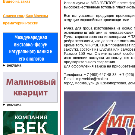
Видео на заказ
Используемые МПЗ "ВЕКТОР" пресс-форм
высококачественные готовые пластиков
Вся выпускаемая продукция производи
Список кладбищ Москвы
ведущие европейские производители.
Крематории России
Ручка для гроба изготовлена из особо 
основанию штифтами из нержавеющей ст
Ручка спроектирована инженерами МПЗ
ребра жесткости, что делает ее максима
Кроме того, МПЗ "ВЕКТОР" предлагает пр
закрутка состоит из шурупа или саморе
Размер 150 мм. Отличительной особен
изготовлении закрутки используется 
предварительного сверления.
реклама
Для оформления заказа на приобретени
Телефоны: + 7 (495) 647-48-38 , + 7 (926)
E-mail: mpzvektor@mail.ru
город Москва, улица Южнопортовая, дом 
реклама