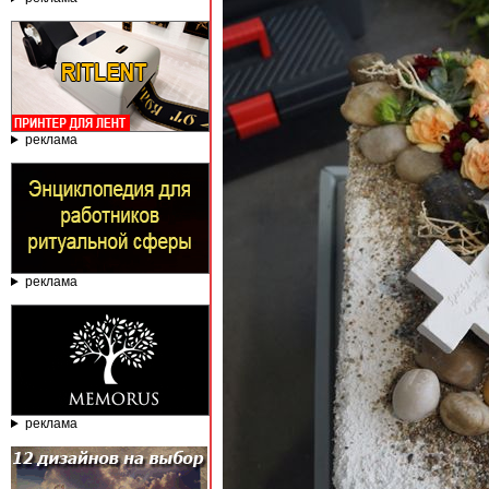
реклама
реклама
реклама