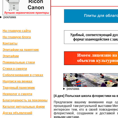
реклама
На главную сайта
На главную блога
Контакты
Эпитафии на памятник
Эпитафии
Поминальные стихи
Стихи о смерти
Соболезнования в стихах
Надписи на венках
Траурный панегирик
реклама
Некролог о смерти
[4-дек] Польская школа флористики на 
Благодарность за похороны
Предлагаем вашему вниманию еще од
прошедшей там ритуальной выставки Mem
Каталог ритуальных фирм
интересен тем, кто в своей повседневн
Доска объявлений
флористикой, созданием и доставкой 
живыми цветами.