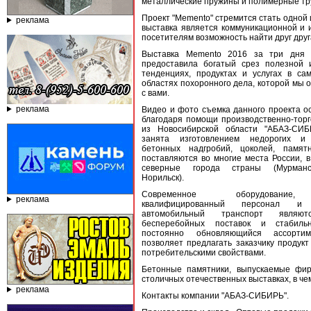
металлические пружины и полимерные тр
Проект "Memento" стремится стать одной
реклама
выставка является коммуникационной и
посетителям возможность найти друг друг
Выставка Memento 2016 за три дня 
предоставила богатый срез полезной
тенденциях, продуктах и услугах в са
областях похоронного дела, которой мы 
с вами.
реклама
Видео и фото съемка данного проекта о
благодаря помощи производственно-тор
из Новосибирской области "АБАЗ-СИБ
занята изготовлением недорогих и 
бетонных надгробий, цоколей, памят
поставляются во многие места России, в
северные города страны (Мурманс
Норильск).
Современное оборудование
реклама
квалифицированный персонал и 
автомобильный транспорт являют
бесперебойных поставок и стабил
постоянно обновляющийся ассорти
позволяет предлагать заказчику продук
потребительскими свойствами.
Бетонные памятники, выпускаемые фи
столичных отечественных выставках, в че
реклама
Контакты компании "АБАЗ-СИБИРЬ".