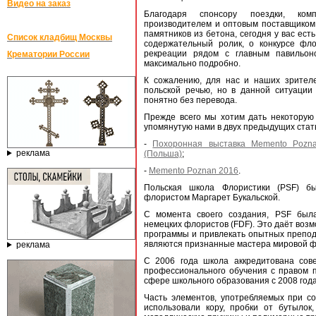
Видео на заказ
Благодаря спонсору поездки, ком
производителем и оптовым поставщиком 
памятников из бетона, сегодня у вас ест
Список кладбищ Москвы
содержательный ролик, о конкурсе фло
рекреации рядом с главным павильон
Крематории России
максимально подробно.
К сожалению, для нас и наших зрителе
польской речью, но в данной ситуации 
понятно без перевода.
Прежде всего мы хотим дать некоторую
упомянутую нами в двух предыдущих стат
-
Похоронная выставка Memento Pozna
реклама
(Польша)
;
-
Memento Poznan 2016
.
Польская школа Флористики (PSF) б
флористом Маргарет Букальской.
С момента своего создания, PSF был
немецких флористов (FDF). Это даёт воз
программы и привлекать опытных препо
являются признанные мастера мировой ф
реклама
С 2006 года школа аккредитована сов
профессионального обучения с правом п
сфере школьного образования с 2008 года
Часть элементов, употребляемых при со
использовали кору, пробки от бутылок, 