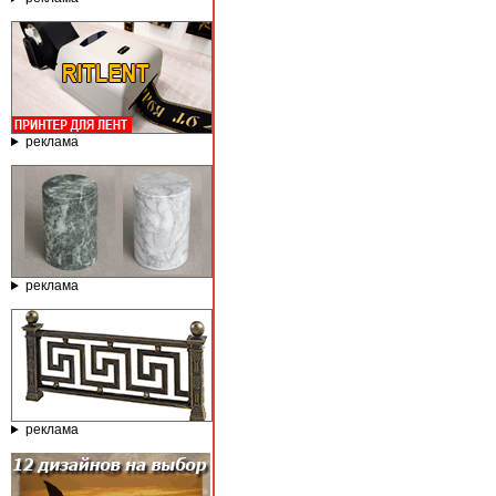
реклама
реклама
реклама