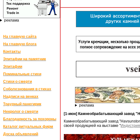
реклама
На главную сайта
На главную блога
Контакты
Эпитафии на памятник
Эпитафии
Поминальные стихи
Стихи о смерти
Соболезнования в стихах
Надписи на венках
Траурный панегирик
реклама
Некролог о смерти
[1-июн] Камнеобрабатывающий завод "Ha
Благодарность за похороны
Камнеобрабатывающий завод "Havsunstone
своей продукцией на выставке "
Индустрия
Каталог ритуальных фирм
Доска объявлений