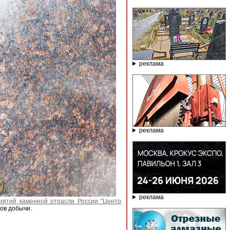
реклама
реклама
реклама
иятий каменной отрасли России "Центр
мов добычи.