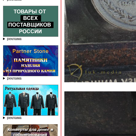
реклама
реклама
реклама