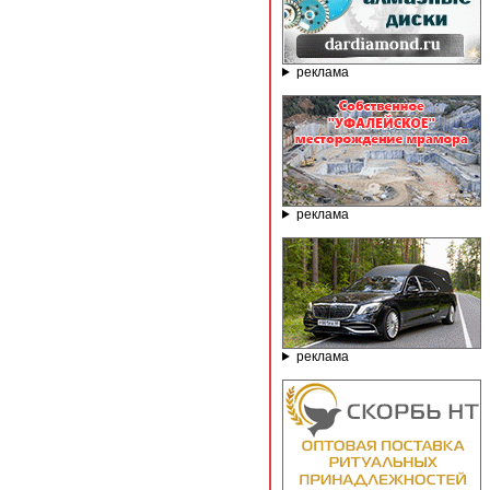
реклама
реклама
реклама