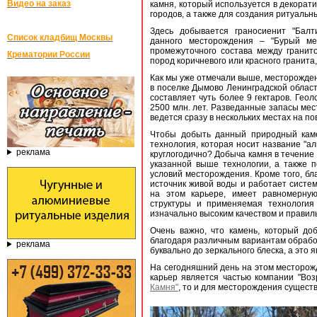
Видео на заказ
камня, который используется в декорати
городов, а также для создания ритуаль
Здесь добывается граносиенит "Балт
Список кладбищ Москвы
данного месторождения – "Бурый мед
промежуточного состава между гранит
Крематории России
пород коричневого или красного гранита
Как мы уже отмечали выше, месторождени
в поселке Дымово Ленинградской област
составляет чуть более 9 гектаров. Гео
2500 млн. лет. Разведанные запасы мес
ведется сразу в нескольких местах на по
Чтобы добыть данный природный каме
технология, которая носит название "а
реклама
круглогодично? Добыча камня в течение 
указанной выше технологии, а также п
условий месторождения. Кроме того, бл
источник живой воды и работает систем
на этом карьере, имеет равномерную 
структуры и применяемая технология
изначально высоким качеством и правил
Очень важно, что камень, который до
благодаря различным вариантам обрабо
реклама
буквально до зеркального блеска, а это
На сегодняшний день на этом месторож
карьер является частью компании "Воз
Камня"
, то и для месторождения сущест