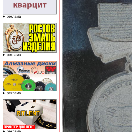
реклама
реклама
реклама
реклама