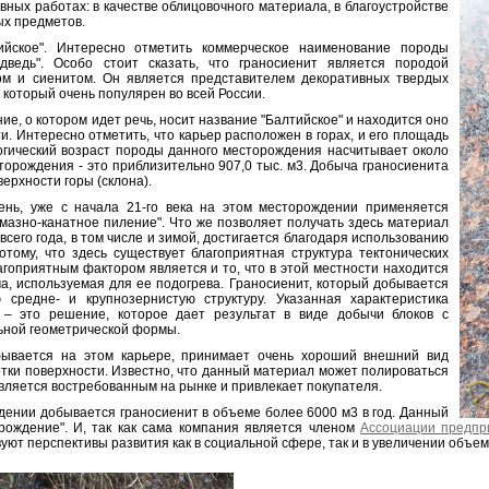
вных работах: в качестве облицовочного материала, в благоустройстве
ных предметов.
ийское". Интересно отметить коммерческое наименование породы
ведь". Особо стоит сказать, что граносиенит является породой
ом и сиенитом. Он является представителем декоративных твердых
, который очень популярен во всей России.
е, о котором идет речь, носит название "Балтийское" и находится оно
и. Интересно отметить, что карьер расположен в горах, и его площадь
логический возраст породы данного месторождения насчитывает около
торождения - это приблизительно 907,0 тыс. м3. Добыча граносиенита
верхности горы (склона).
нь, уже с начала 21-го века на этом месторождении применяется
лмазно-канатное пиление". Что же позволяет получать здесь материал
всего года, в том числе и зимой, достигается благодаря использованию
отому, что здесь существует благоприятная структура тектонических
агоприятным фактором является и то, что в этой местности находится
а, используемая для ее подогрева. Граносиенит, который добывается
средне- и крупнозернистую структуру. Указанная характеристика
 – это решение, которое дает результат в виде добычи блоков с
ьной геометрической формы.
бывается на этом карьере, принимает очень хороший внешний вид
тки поверхности. Известно, что данный материал может полироваться
 является востребованным на рынке и привлекает покупателя.
дении добывается граносиенит в объеме более 6000 м3 в год. Данный
рождение". И, так как сама компания является членом
Ассоциации предпр
вуют перспективы развития как в социальной сфере, так и в увеличении объе