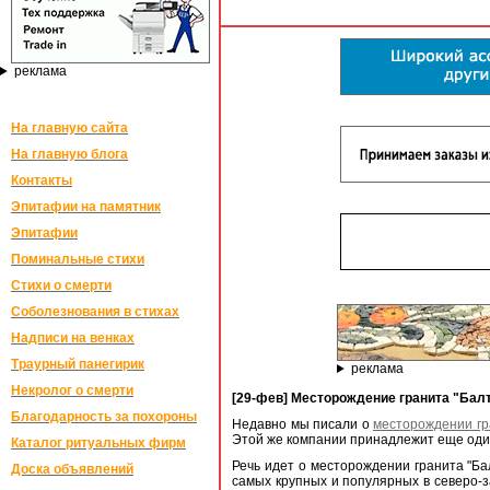
реклама
На главную сайта
На главную блога
Контакты
Эпитафии на памятник
Эпитафии
Поминальные стихи
Стихи о смерти
Соболезнования в стихах
Надписи на венках
Траурный панегирик
реклама
Некролог о смерти
[29-фев] Месторождение гранита "Бал
Благодарность за похороны
Недавно мы писали о
месторождении гр
Этой же компании принадлежит еще один
Каталог ритуальных фирм
Речь идет о месторождении гранита "Ба
Доска объявлений
самых крупных и популярных в северо-