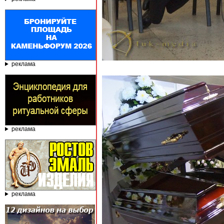
реклама
реклама
реклама