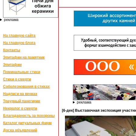
реклама
На главную сайта
На главную блога
Контакты
Эпитафии на памятник
Эпитафии
Поминальные стихи
Стихи о смерти
Соболезнования в стихах
Надписи на венках
Траурный панегирик
реклама
Некролог о смерти
[6-дек] Выставочная экспозиция участн
Благодарность за похороны
Каталог ритуальных фирм
Доска объявлений