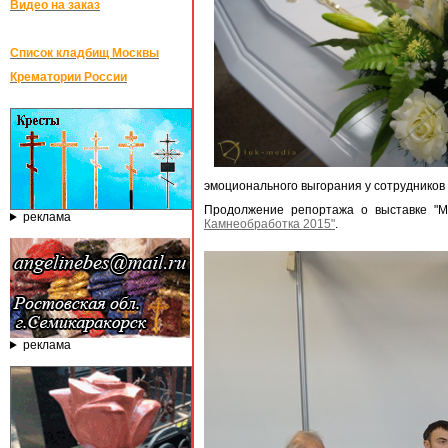
Видео на заказ
Список кладбищ Москвы
Крематории России
эмоционального выгорания у сотрудников 
Продолжение репортажа о выставке "М
реклама
Камнеобработка 2015"
.
реклама