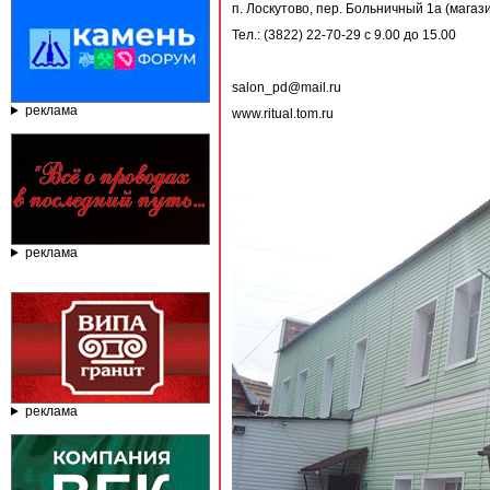
п. Лоскутово, пер. Больничный 1а (магаз
Тел.: (3822) 22-70-29 с 9.00 до 15.00
salon_pd@mail.ru
реклама
www.ritual.tom.ru
реклама
реклама