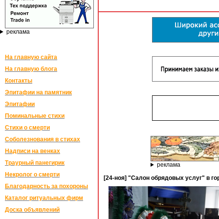
реклама
На главную сайта
На главную блога
Контакты
Эпитафии на памятник
Эпитафии
Поминальные стихи
Стихи о смерти
Соболезнования в стихах
Надписи на венках
Траурный панегирик
реклама
Некролог о смерти
[24-ноя] "Салон обрядовых услуг" в го
Благодарность за похороны
Каталог ритуальных фирм
Доска объявлений