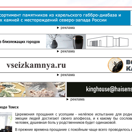
реклама
реклама
реклама
реклама
роде Томск
Церемония прощания с усопшим - нелёгкое испытание для родны
эмоции людей достигают своего апофеоза, и к какому бы сосл
человек, душевная боль у родственников будет одинаковой.
В прежние времена прощание с покойным чаще всего проводилось в