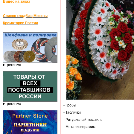
Видео на заказ
Список кладбищ Москвы
Крематории России
реклама
реклама
- Гробы
- Таблички
- Ритуальный текстиль
- Металлокерамика