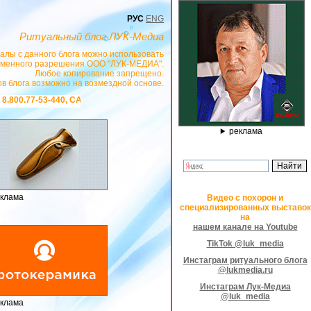
РУС
ENG
Ритуальный блог ЛУК-Медиа
алы с данного блога можно использовать
сьменного разрешения ООО "ЛУК-МЕДИА".
Любое копирование запрещено.
в блога возможно на возмездной основе.
ps://stanok-graver.ru
- РЕКЛАМОДАТЕЛЬ ИП Павленко С.В. ИНН: 23300885289
реклама
клама
Видео с похорон и
специализированных выставок
на
нашем канале на Youtube
TikTok @luk_media
Инстаграм ритуального блога
@lukmedia.ru
Инстаграм Лук-Медиа
@luk_media
клама