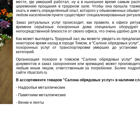
месте, где умерший работал, ну а в нынешнее время самым рас
церемонию прощания в траурном зале. Чтобы она прошла торже
знать и иметь определённый опыт, которого у обыкновенных обывате
любом населённом пункте существуют специализированные ритуаль
Заказ ритуальных услуг происходит, как правило, в офисе рит
времени серьёзные похоронные дома специально оборудую
непосредственной близости от своего офиса, что очень удобно для з
Как может выглядеть Траурный зал, вы можете увидеть из предлага
некоторое время назад в городе Томске, в "Салоне обрядовых услуг
похоронных услуг от транспортировки умерших до установки 
категорий.
Организация похорон в томском "Салоне обрядовых услуг" (в
документов и заказ захоронения или кремации) может производить
любым иным лицом, ответственным за погребение. Более подр
сайте ritual.tom.ru
В ассортименте товаров "Салона обрядовых услуг» в наличии с
- Надгробья металлические
- Памятники металлические
- Венки и ленты