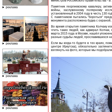
министров Российского правительства - В.
Памятник георгиевскому кавалеру, акти
реклама
войны, заслуженному полярному иссл
установленный в 2004 году в честь 130 
С памятником пытались "бороться" пред
монумента расположена будка с охраной,
Во время открытия памятника Колчаку из
чтить таких людей, как адмирал Колчак,
марта 2015 года в Москве, нашёл упокоен
разные судьбы людей, прославившихся на
Если вы когда-то будете в тех краях, по
реклама
центре Иркутска), обязательно заглянит
взглянуть на фото, которые мы подобрали
реклама
реклама