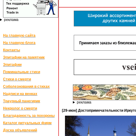
реклама
На главную сайта
На главную блога
Контакты
Эпитафии на памятник
Эпитафии
Поминальные стихи
Стихи о смерти
Соболезнования в стихах
Надписи на венках
Траурный панегирик
реклама
Некролог о смерти
[29-июн] Достопримечательности Иркут
Благодарность за похороны
Каталог ритуальных фирм
Доска объявлений