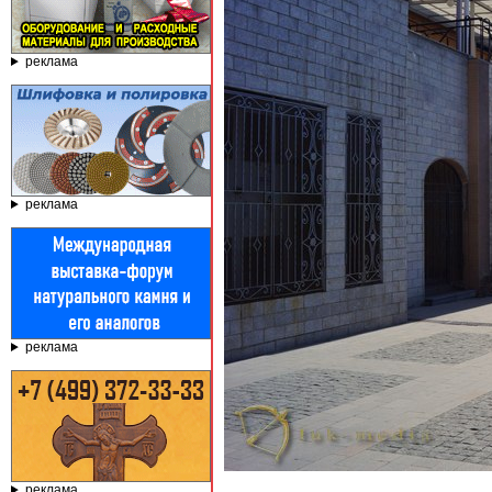
реклама
реклама
реклама
реклама