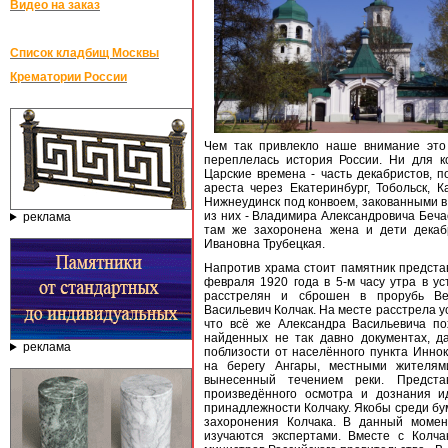
Видео на заказ
Список кладбищ Москвы
Крематории России
Чем так привлекло наше внимание это
переплелась история России. Ни для к
Царские времена - часть декабристов, 
ареста через Екатеринбург, Тобольск, Ка
Нижнеудинск под конвоем, закованными в 
из них - Владимира Александровича Беча
реклама
там же захоронена жена и дети декаб
Ивановна Трубецкая.
Напротив храма стоит памятник предста
февраля 1920 года в 5-м часу утра в ус
расстрелян и сброшен в прорубь Ве
Васильевич Колчак. На месте расстрела у
что всё же Александра Васильевича по
найденных не так давно документах, да
реклама
поблизости от населённого пункта Иннок
на берегу Ангары, местными жителя
вынесенный течением реки. Предста
произведённого осмотра и дознания и
принадлежности Колчаку. Якобы среди бум
захоронения Колчака. В данный моме
изучаются экспертами. Вместе с Колч