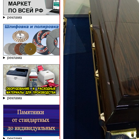
реклама
реклама
реклама
реклама