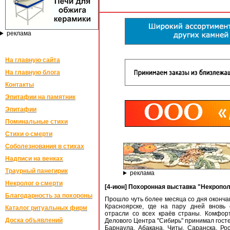
реклама
На главную сайта
На главную блога
Контакты
Эпитафии на памятник
Эпитафии
Поминальные стихи
Стихи о смерти
Соболезнования в стихах
Надписи на венках
Траурный панегирик
реклама
Некролог о смерти
[4-июн] Похоронная выставка "Некропол
Благодарность за похороны
Прошло чуть более месяца со дня оконча
Красноярске, где на пару дней вновь 
Каталог ритуальных фирм
отрасли со всех краёв страны. Комфор
Доска объявлений
Делового Центра "Сибирь" принимал госте
Барнаула, Абакана, Читы, Саранска, Рос