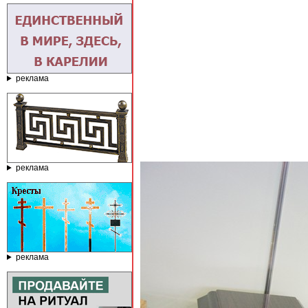
реклама
реклама
реклама