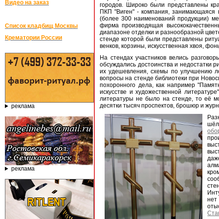
Видео на заказ
городов. Широко были представлены кра
ПКП "Виген" - компания, занимающаяся 
(более 300 наименований продукции) ме
фирма производящая высококачественн
Список кладбищ Москвы
диапазоне отделки и разнообразной цвет
Крематории России
стенде которой были представлены риту
венков, корзины, искусственная хвоя, фоны
На стендах участников велись разговоры
обсуждались достоинства и недостатки р
их удешевления, схемы по улучшению ло
вопросы на стенде библиотеки при Новоси
похоронного дела, как например "Памят
искусстве и художественной литературе
литературы не было на стенде, то её м
десятки тысяч проспектов, брошюр и журн
реклама
Раз
шёл
обо
про
выс
выс
даж
алм
реклама
кро
соо
сте
Инту
нет
оты
Ста