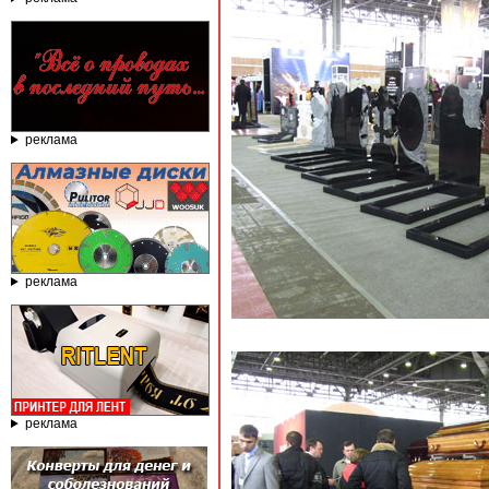
реклама
реклама
реклама