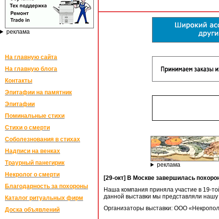
реклама
На главную сайта
На главную блога
Контакты
Эпитафии на памятник
Эпитафии
Поминальные стихи
Стихи о смерти
Соболезнования в стихах
Надписи на венках
Траурный панегирик
реклама
Некролог о смерти
[29-окт] В Москве завершилась похор
Благодарность за похороны
Наша компания приняла участие в 19-то
данной выставки мы представляли нашу 
Каталог ритуальных фирм
Организаторы выставки: ООО «Некропол
Доска объявлений