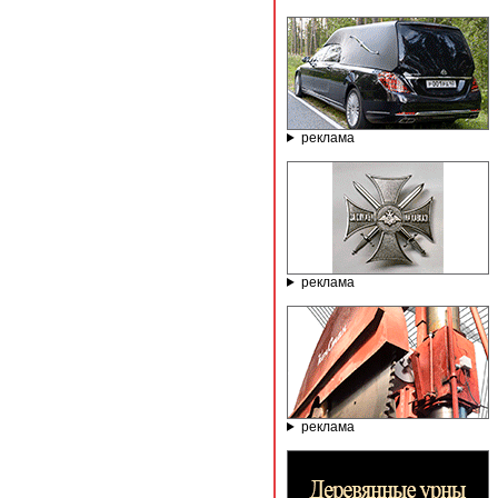
реклама
реклама
реклама