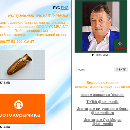
РУС
ENG
Ритуальный блог ЛУК-Медиа
алы с данного блога можно использовать
сьменного разрешения ООО "ЛУК-МЕДИА".
Любое копирование запрещено.
в блога возможно на возмездной основе.
ttps://stanok-graver.ru
- РЕКЛАМОДАТЕЛЬ ИП Павленко С.В. ИНН: 2330088528
реклама
клама
Видео с похорон и
специализированных выставок
на
нашем канале на Youtube
TikTok @luk_media
Инстаграм ритуального блога
@lukmedia.ru
Инстаграм Лук-Медиа
@luk_media
клама