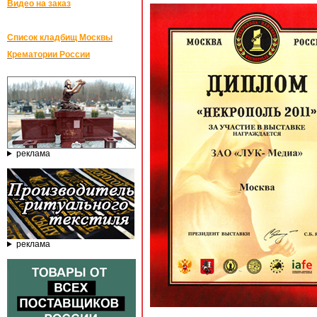
Видео на заказ
Список кладбищ Москвы
Крематории России
реклама
реклама