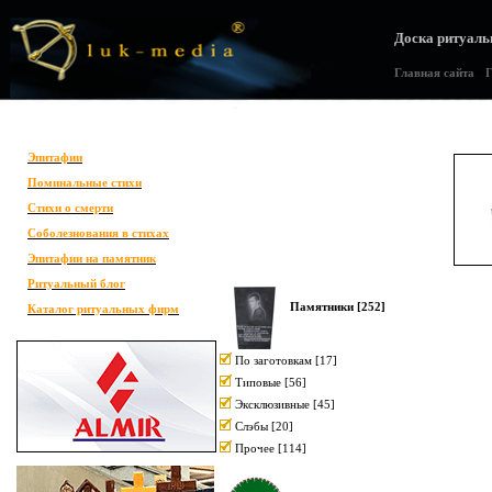
Доска ритуаль
Главная сайта
•
Г
Эпитафии
Поминальные стихи
Стихи о смерти
Соболезнования в стихах
Эпитафии на памятник
Ритуальный блог
Памятники [252]
Каталог ритуальных фирм
По заготовкам
[17]
Типовые
[56]
Эксклюзивные
[45]
Слэбы
[20]
Прочее
[114]