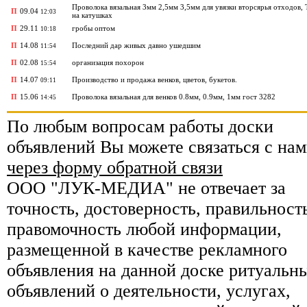
Проволока вязальная 3мм 2,5мм 3,5мм для увязки вторсярья отходов,
П
09.04
12:03
на катушках
П
29.11
гробы оптом
10:18
П
14.08
Последний дар живых давно ушедшим
11:54
П
02.08
организация похорон
15:54
П
14.07
Производство и продажа венков, цветов, букетов.
09:11
П
15.06
Проволока вязальная для венков 0.8мм, 0.9мм, 1мм гост 3282
14:45
По любым вопросам работы доски
объявлений Вы можете связаться с нам
через форму обратной связи
ООО "ЛУК-МЕДИА" не отвечает за
точность, достоверность, правильност
правомочность любой информации,
размещенной в качестве рекламного
объявления на данной доске ритуальн
объявлений о деятельности, услугах,