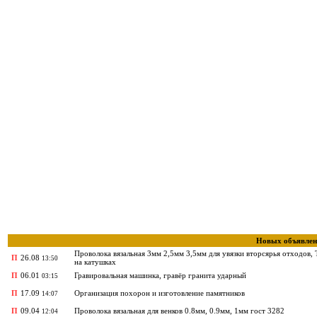
Новых объявлен
Проволока вязальная 3мм 2,5мм 3,5мм для увязки вторсярья отходов,
П
26.08
13:50
на катушках
П
06.01
Гравировальная машинка, гравёр гранита ударный
03:15
П
17.09
Организация похорон и изготовление памятников
14:07
П
09.04
Проволока вязальная для венков 0.8мм, 0.9мм, 1мм гост 3282
12:04